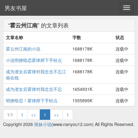
男友书屋
“
” 的文章列表
霍云州江南
文章名称
字数
状态
霍云州江南的小说
1688178K
连载中
小说明撩暗恋霍律师下手轻点
1688178K
连载中
成为渣女后霍律对我念念不忘江
1688178K
连载中
南在线
成为渣女后霍律对我念念不忘
1654931K
连载中
明撩暗恋！霍律师下手轻点
1555895K
连载中
1/1
1
<<
1
>>
1
Copyright 2026
辣妹小说
(www.nanyou12.com) All Rights Reserved.