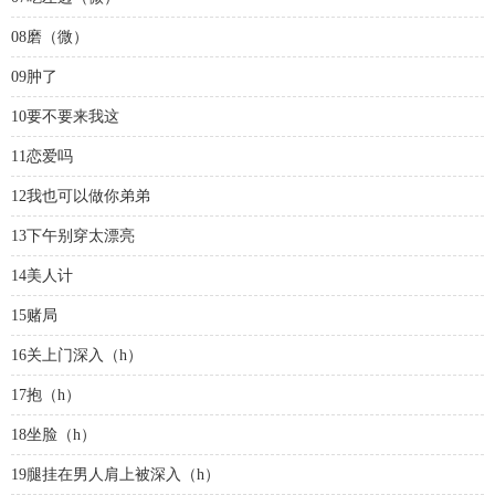
08磨（微）
09肿了
10要不要来我这
11恋爱吗
12我也可以做你弟弟
13下午别穿太漂亮
14美人计
15赌局
16关上门深入（h）
17抱（h）
18坐脸（h）
19腿挂在男人肩上被深入（h）