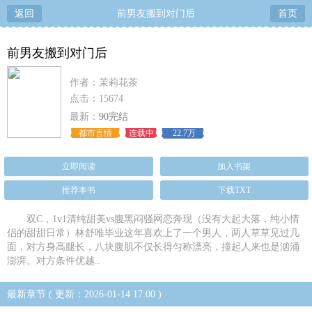
返回
前男友搬到对门后
首页
前男友搬到对门后
作者：茉莉花茶
点击：15674
最新：
90完结
都市言情
连载中
22.7万
立即阅读
加入书架
推荐本书
下载TXT
双C，1v1清纯甜美vs腹黑闷骚网恋奔现（没有大起大落，纯小情
侣的甜甜日常）林舒唯毕业这年喜欢上了一个男人，两人草草见过几
面，对方身高腿长，八块腹肌不仅长得匀称漂亮，撞起人来也是汹涌
澎湃。对方条件优越..
最新章节 ( 更新：2026-01-14 17:00 )