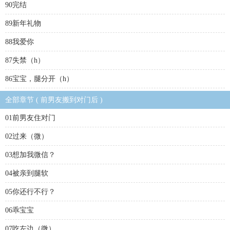
90完结
89新年礼物
88我爱你
87失禁（h）
86宝宝，腿分开（h）
全部章节 ( 前男友搬到对门后 )
01前男友住对门
02过来（微）
03想加我微信？
04被亲到腿软
05你还行不行？
06乖宝宝
07吃左边（微）