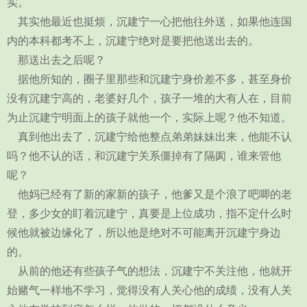
实。
其实他最近也挺烦，沉建宁一心把他往外送，如果他连国
内的本科都考不上，沉建宁绝对是要把他送出去的。
那送出去之后呢？
据他所知的，圈子里那些和沉建宁身价差不多，甚至身价
没有沉建宁高的，老婆好几个，孩子一堆的大有人在，目前
为止沉建宁明面上的孩子就他一个，实际上呢？他不知道。
真到他出去了，沉建宁给他整点弟弟妹妹出来，他能不认
吗？他不认的话，和沉建宁关系僵掉有了隔阂，谁来管他
呢？
他妈已经有了新的家新的孩子，他爹又是个浪了吧唧的老
登，多少女的盯着沉建宁，真要是上位成功，指不定什么时
候他就被边缘化了，所以他是绝对不可能离开沉建宁身边
的。
从前的他还有些孩子气的想法，沉建宁不关注他，他就开
始赌气一样地不学习，觉得没有人关心他的成绩，没有人关