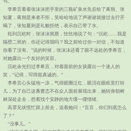
书。
李希言看着张沫沫把手里的三瓶矿泉水先后给了蒋朔、张
知夏，蒋朔是来者不拒，笑哈哈地说了声谢谢就接过去拧开
喝了，张知夏则是礼貌拒绝，表示自己带了水。
轮到沉屹时，张沫沫抿唇，怯怯地说了句：“沉屹……我是
隔壁二班的，你还记得我吗？我之前给过你一封信，不知道
你看了没有。”说的时候，张沫沫还看了眼不远处的李希言，
对她露出一个友好的笑容。
沉屹余光扫过李希言，对着面前的女孩露出一个迷人的
笑，“记得，写得挺真诚的。”
李希言心头猛地一凉，气得眼圈泛红，眼泪在眼眶里打转
儿，为了自己这番窘态不在众人面前展现出来，她转身朝树
林深处走去，想着找个安静的地方缓一缓情绪。
高霏见状慌忙跟上前去，追着她问：“言言，你们到底怎么
了？”
“没事儿。”