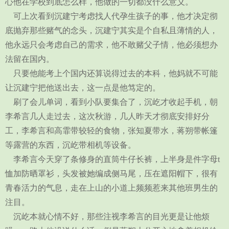
心他在学校到底怎么样，他做的一切都没什么意义。
可上次看到沉建宁考虑找人代孕生孩子的事，他才决定彻
底抛弃那些赌气的念头，沉建宁其实是个自私且薄情的人，
他永远只会考虑自己的需求，他不敢赌父子情，他必须想办
法留在国内。
只要他能考上个国内还算说得过去的本科，他妈就不可能
让沉建宁把他送出去，这一点是他笃定的。
刷了会儿单词，看到小队要集合了，沉屹才收起手机，朝
李希言几人走过去，这次秋游，几人昨天才彻底安排好分
工，李希言和高霏带较轻的食物，张知夏带水，蒋朔带帐篷
等露营的东西，沉屹带相机等设备。
李希言今天穿了条修身的直筒牛仔长裤，上半身是件字母t
恤加防晒罩衫，头发被她编成侧马尾，压在遮阳帽下，很有
青春活力的气息，走在上山的小道上频频惹来其他班男生的
注目。
沉屹本就心情不好，那些注视李希言的目光更是让他烦