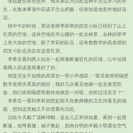
张知夏也有些意外，他本来以为沉屹这种不怎么学习的学
生，在集体事项中应该不怎么积极，但谁知道他意外地好说
话。
快中午的时候，英语老师李莉带的四支小队已经到了山上
扎营的空地，这块空地在半山腰的一处丛林里，丛林的草坪
上有大块的空地，除了李莉的队伍，还有教数学的高老师的
四支小队也决定在这里扎营。
李希言看到两人站在一起商量帐篷驻扎的区域，心中估摸
着两人应该是商量好了的。
倒是完全不知情的高霏在一旁小声感叹：“英语老师和隔壁
数学老师关系真的很好，我好几次看见他俩一起去食堂吃
饭，咱们班和隔壁班都传他俩是一对呢，你听过没言言？”
李希言一看到李莉就想起那天在教师楼的卫生间看见的场
面，想到这里她又不自觉看向沉屹。
沉屹今天戴了顶棒球帽，这会儿正和张知夏、蒋朔一起搭
帐篷，他弯着腰，袖子撸起，肌肉分明的半截小臂露在空气