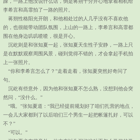
躁，一路上他没说什么话，倒是蒋朔十分开心地拿着相机给
李希言和高霏拍了一路的照片。
蒋朔性格阳光开朗，和他相处过的人几乎没有不喜欢他
的，也很能带动团队氛围，上山的一路上，李希言和高霏都
围在他身边叽叽喳喳，很是开心。
沉屹则是和张知夏一起，张知夏天生性子安静，一路上只
是在默默观察周围风景，碰到觉得不错的，才会拿起手机拍
上一张照片。
“你和李希言怎么了？”走着走着，张知夏突然好奇问了
句。
沉屹有些意外，因为他和张知夏不怎么熟，没想到他会突
然问，“没什么。”
“哦。”张知夏道：“我已经提前规划好了咱们扎营的地点，
一会儿大家都到了以后咱们三个男生一起把帐篷扎好，可以
不？”
“可以。”