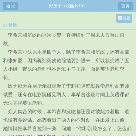
返回
野孩子（校园1v1h）
首页
设置
57.秋游
关灯
李希言和沉屹的这次吵架一直持续到了周末去云台山踏
大
秋。
中
李希言小队原本是四个人，除了李希言和沉屹，还有高霏
小
和张知夏，因为蒋朔死皮赖脸地要加进来，所以就变成了五
人小组，带队的老师也不是班主任王萍，而是英语老师李
莉。
因为那天在厕所亲眼观摩了李莉和隔壁班数学老师高老师
做爱，还有在电影院碰见两人，李希言这段时间上英语课都
无法直视英语老师。
众人集合的时候，李希言和沉屹都还是对彼此冷着脸，谁
也没有多说话。高霏看出了两人的不对劲，在出发上山前，
她悄悄把李希言拉到一旁，问她：“你和沉屹怎么了，怎么都