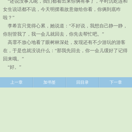
“还说没事儿呢，我们都看出来你俩有事了，平时沉屹连和
女生说话都不说，今天明摆着故意做给你看，你俩到底咋
啦？”
李希言只觉得心累，她说道：“不好说，我想自己静一静，
你别管我了，我一会儿就回去，你先去帮忙吧。”
高霏不放心地看了眼树林深处，发现还有不少游玩的游客
在，于是也就没说什么：“那我先回去，你一会儿缓好了记得
回来哦。”
“好。”
上一章
加书签
回目录
下一章