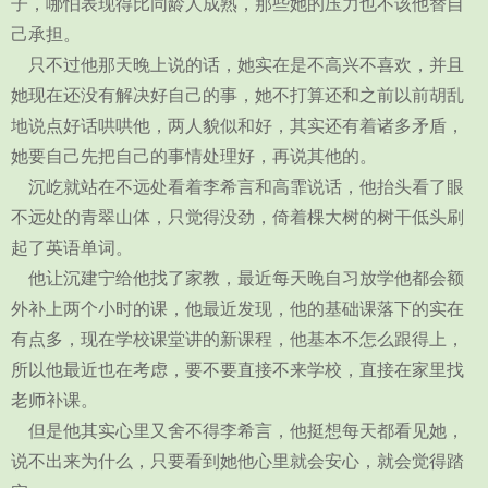
子，哪怕表现得比同龄人成熟，那些她的压力也不该他替自
己承担。
只不过他那天晚上说的话，她实在是不高兴不喜欢，并且
她现在还没有解决好自己的事，她不打算还和之前以前胡乱
地说点好话哄哄他，两人貌似和好，其实还有着诸多矛盾，
她要自己先把自己的事情处理好，再说其他的。
沉屹就站在不远处看着李希言和高霏说话，他抬头看了眼
不远处的青翠山体，只觉得没劲，倚着棵大树的树干低头刷
起了英语单词。
他让沉建宁给他找了家教，最近每天晚自习放学他都会额
外补上两个小时的课，他最近发现，他的基础课落下的实在
有点多，现在学校课堂讲的新课程，他基本不怎么跟得上，
所以他最近也在考虑，要不要直接不来学校，直接在家里找
老师补课。
但是他其实心里又舍不得李希言，他挺想每天都看见她，
说不出来为什么，只要看到她他心里就会安心，就会觉得踏