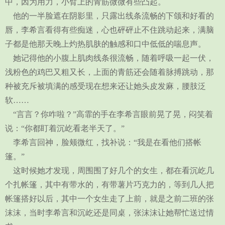
中，因为用力，小臂上的青筋微微有些凸起。
他的一半脸遮在阴影里，只露出线条流畅的下颌和好看的
唇，李希言看得有些痴迷，心也砰砰止不住跳动起来，满脑
子都是他那天晚上灼热肌肤的触感和口中低低的喘息声。
她记得他的小腹上肌肉线条很流畅，随着呼吸一起一伏，
浅粉色的鸡巴又粗又长，上面的青筋还会随着脉搏跳动，那
种被充斥被填满的感受现在想来还让她头皮发麻，腰肢泛
软……
“言言？你咋啦？”高霏的手在李希言眼前晃了晃，闷笑着
说：“你都盯着沉屹看老半天了。”
李希言回神，脸颊微红，找补说：“我是在看他们搭帐
篷。”
这时候她才发现，周围围了好几个的女生，都在看沉屹几
个扎帐篷，其中有带水的，有带薯片巧克力的，等到几人把
帐篷搭好以后，其中一个女生走了上前，就是之前二班的张
沫沫，当时李希言和沉屹还是同桌，张沫沫让她帮忙送过情