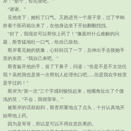
岸：“那个，你先坐吧。”
“谢谢。”
见他坐下，她松了口气。又跑进另一个屋子里，过了半晌
拎着个医药箱出来了，在他身边坐下开始翻翻找找。
“好了，我现在可以帮你上药了！”像面对什么难解的问
题，斯杳猛地吐一口气，给自己鼓劲。
斯岸看见她的犹豫，心轻轻沉了一下，后伸出手去接她手
里的东西，“我自己来吧。”
斯杳躲开他的手，耸了下鼻子，问道：“你是不是不太信任
我？虽然我也是第一次帮别人处理伤口吧......但是我在学校里
是学过的！”
斯岸为“第一次”三个字感到愉悦起来，他嘴角扯出了个微
浅的笑，“不会，我很荣幸。”
被斯岸的话鼓励到，斯杳郑重地点了点头，十分认真地开
始帮他上药。
因为是哥哥，所以是可以不用在意距离的。