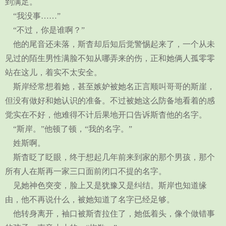
到满足。
“我没事……”
“不过，你是谁啊？”
他的尾音还未落，斯杳却后知后觉警惕起来了，一个从未
见过的陌生男性满脸不知从哪弄来的伤，正和她俩人孤零零
站在这儿，着实不太安全。
斯岸经常想着她，甚至嫉妒被她名正言顺叫哥哥的斯崖，
但没有做好和她认识的准备。不过被她这么防备地看着的感
觉实在不好，他难得不计后果地开口告诉斯杳他的名字。
“斯岸。”他顿了顿，“我的名字。”
姓斯啊。
斯杳眨了眨眼，终于想起几年前来到家的那个男孩，那个
所有人在斯再一家三口面前闭口不提的名字。
见她神色突变，脸上又是犹豫又是纠结。斯岸也知道缘
由，他不再说什么，被她知道了名字已经足够。
他转身离开，袖口被斯杳拉住了，她低着头，像个做错事