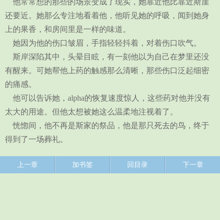
他常常想的那些的场景变成了现实，她靠近他比靠近斯崖
还要近。她那么专注地看着他，他听见她的呼吸，闻到她身
上的果香，和房间里是一样的味道。
她因为他的伤口皱眉，手指轻轻抖着，对着伤口吹气。
斯岸深陷其中，头晕目眩，有一刻他以为自己在梦里还没
有醒来。可她帮他上药的触感那么清晰，那些伤口泛起细密
的痛感。
他可以告诉她，alpha的恢复速度惊人，这些药对他并没有
太大的用途。但他太想被她这么温柔地注视着了。
恍惚间，他不再是斯家的祭品，他是那只死去的鸟，终于
得到了一场葬礼。
上一章
加书签
回目录
下一章