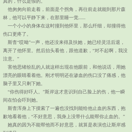
真的，什么是假的。
他匆匆向前走着，前面是个拐角，再往前走就能到那片森
林，他可以平静下来，在那里睡一觉......
一个小小的身体在这时撞到他怀里，那么纤细，却撞得他
伤口更疼了。
斯杳“哎呦”一声，他还没来得及扶她，她已经灵活后退，
离开了他怀里。然后抬头看他，跟他道歉，“对不起啊，我没
注意。”
害他思绪纷乱的人就这样出现在他眼前，和他说话，用她
漂亮的眼睛看着他。刚才明明还在渗血的伤口没了痛感，他
脑子里又只剩下她。
“你伤得好吓人。”斯岸这才意识到自己脸上的伤，他一瞬
间在怕会吓到她。
斯杳浑身上下摸索了一遍也没找到能给他止血的东西，抱
歉地看着他，“不好意思，我身上没带什么能帮你止血的。”
她真的因为不能帮他而不好意思，就算是表演也让斯岸感