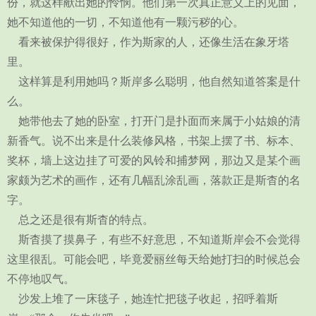
份，就这样献出她的怜悯。他们第一次真正意义上的见面，
她不知道他的一切，不知道他有一颗污秽的心。
看来被保护得很好，作为斯家的人，还像生活在象牙塔
里。
这样算是利用她吗？斯岸多么聪明，他自然知道答案是什
么。
她带他去了她的卧室，打开门是扑面而来属于小姑娘的清
新香气。说不出来是什么装修风格，书架上摆了书、标本、
奖杯，墙上这边挂了可爱的风铃和捕梦网，那边又是某个画
家颇为艺术的画作，还有几幅乱涂乱画，落款正是斯杳的名
字。
总之还是很有斯杳的特点。
斯杳摸了摸鼻子，有些不好意思，不知道斯岸会不会觉得
这里很乱。可能会吧，毕竟爱丽丝每天给她打扫的时候总会
不停地叹气。
沙发上堆了一床毯子，她连忙把毯子收起，招呼着斯