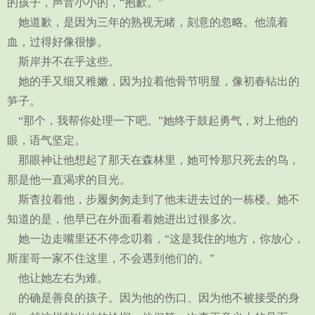
的孩子，声音小小的，“抱歉。”
她道歉，是因为三年的熟视无睹，刻意的忽略。他流着
血，过得好像很惨。
斯岸并不在乎这些。
她的手又细又稚嫩，因为拉着他骨节明显，像初春钻出的
笋子。
“那个，我帮你处理一下吧。”她终于鼓起勇气，对上他的
眼，语气坚定。
那眼神让他想起了那天在森林里，她可怜那只死去的鸟，
那是他一直渴求的目光。
斯杳拉着他，步履匆匆走到了他未进去过的一栋楼。她不
知道的是，他早已在外面看着她进出过很多次。
她一边走嘴里还不停念叨着，“这是我住的地方，你放心，
斯崖哥一家不住这里，不会遇到他们的。”
他让她左右为难。
的确是善良的孩子。因为他的伤口、因为他不被接受的身