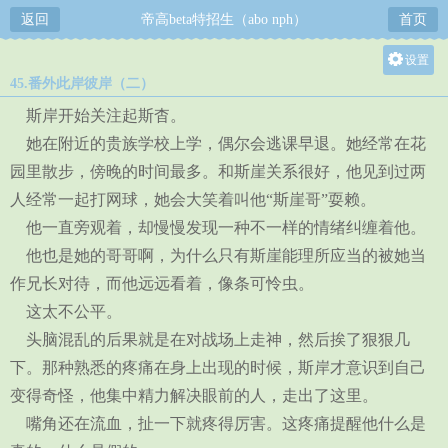
返回
帝高beta特招生（abo nph）
首页
设置
45.番外此岸彼岸（二）
关灯
斯岸开始关注起斯杳。
大
她在附近的贵族学校上学，偶尔会逃课早退。她经常在花
中
园里散步，傍晚的时间最多。和斯崖关系很好，他见到过两
小
人经常一起打网球，她会大笑着叫他“斯崖哥”耍赖。
他一直旁观着，却慢慢发现一种不一样的情绪纠缠着他。
他也是她的哥哥啊，为什么只有斯崖能理所应当的被她当
作兄长对待，而他远远看着，像条可怜虫。
这太不公平。
头脑混乱的后果就是在对战场上走神，然后挨了狠狠几
下。那种熟悉的疼痛在身上出现的时候，斯岸才意识到自己
变得奇怪，他集中精力解决眼前的人，走出了这里。
嘴角还在流血，扯一下就疼得厉害。这疼痛提醒他什么是