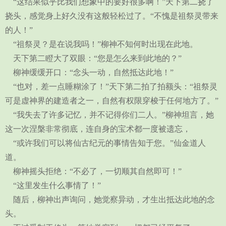
“这结果似乎比我们想象中的要好很多啊！”天下第二挠了
挠头，感觉身上好久没有这般轻松过了。“不愧是祖祭灵带来
的人！”
“祖祭灵？是在说我吗！”柳神不知何时出现在此地。
天下第二瞪大了双眼：“您是怎么来到此地的？”
柳神缓缓开口：“念头一动，自然抵达此地！”
“也对，差一点睡糊涂了！”天下第二拍了拍额头：“祖祭灵
可是虚神界的建造者之一，自然有权限穿梭于任何地方了。”
“我失去了许多记忆，并不记得你们二人。”柳神坦言，她
这一次涅槃非常彻底，连自身的宝术都一度被遗忘，
“或许我们可以将仙古纪元的事情告知于您。”仙金道人
道。
柳神摇头拒绝：“不必了，一切顺其自然即可！”
“这里发生什么事情了！”
随后，柳神出声询问，她觉察异动，才生出抵达此地的念
头。