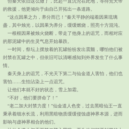
但秦天依旧这么做了，比起一直沉沦在此地，等待荒天帝
的救援，他更倾向于由自己开拓出一条道路。
“这点因果之力，养分而已！”秦天平静的端着因果琉璃
盏，其中烛光，以因果为养分，缓缓燃烧，照亮十方混沌。
一根根因果被烛火烧断，带走了他身上的诅咒，而相对应
的那泥罐中的生灵气息开始暴跌。
一时间，祭坛上摆放着的瓦罐纷纷发出震颤，哪怕他们被
封禁在瓦罐之中，但依旧可以清晰感知到外界发生了什么事
情。
秦天身上的诅咒，不光天下第二与仙金道人害怕，他们也
害怕……生怕沾染上一点诅咒。
让他们本就不好的状态，雪上加霜。
“不好，他们要拼命了！”
“老二加大封禁力度！”仙金道人色变，过去黑暗仙王一直
秉承着细水长流，利用黑暗物质缓缓侵蚀虚神界本源，进而
影响与虚神界相合的他们。