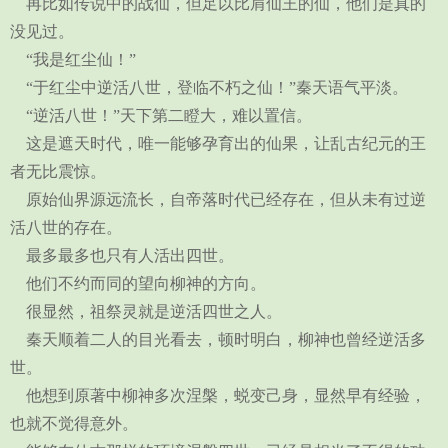
再比如传说中的战仙，但足以比肩仙王的仙，他们是真的
没见过。
“我是红尘仙！”
“于红尘中逆活八世，登临不朽之仙！”秦天语气平淡。
“逆活八世！”天下第二瞪大，难以置信。
这是遮天时代，唯一能够孕育出的仙果，让乱古纪元的王
者无比震惊。
原始仙界源远流长，自帝落时代已经存在，但从未有过逆
活八世的存在。
最多最多也只有人活出四世。
他们不约而同的望向柳神的方向。
很显然，祖祭灵就是逆活四世之人。
秦天顺着二人的目光看去，顿时明白，柳神也曾经逆活多
世。
他想到原著中柳神多次涅槃，蜕变己身，显然早有经验，
也就不觉得意外。