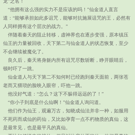
龙”之名！
“他拥有这么强的实力不是应该的吗！”仙金道人直言
道：“能够承担如此多诅咒，能够对抗施展诅咒的王，必然有
人同样拥有这个层次的战力。”
伴随着秦天的阻止转移，虚神界也在逐步变强，原本镇压
仙王的力量被回收，天下第二与仙金道人的状态恢复，至少
不会继续被魔化了。
良久后，秦天将身躯内所有诅咒尽数斩断，睁开眼睛后，
顿时吓了一跳。
仙金道人与天下第二不知何时已经跑到秦天面前，两张苍
老而又猥琐的脸映入眼帘，吓他一跳。
他没好气道：“怎么？这下不躲得远远的了！”
“你小子到底是什么仙啊！”仙金道人询问道。
他们作为仙王，观遍万古，知晓成仙法并非一种，如服用
不死药而成仙的药仙，又比如孕育一点不朽物质的真仙，这
是最常见，也是最平凡的真仙。