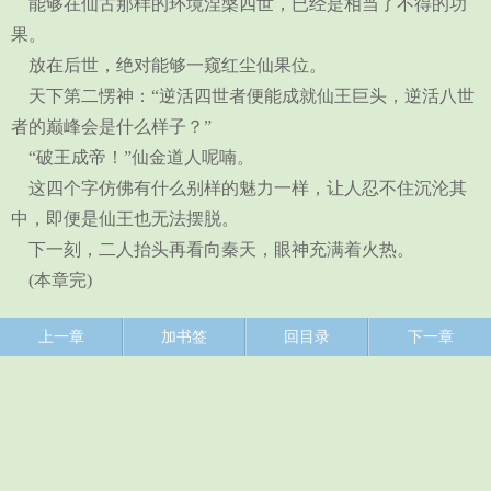
能够在仙古那样的环境涅槃四世，已经是相当了不得的功
果。
放在后世，绝对能够一窥红尘仙果位。
天下第二愣神：“逆活四世者便能成就仙王巨头，逆活八世
者的巅峰会是什么样子？”
“破王成帝！”仙金道人呢喃。
这四个字仿佛有什么别样的魅力一样，让人忍不住沉沦其
中，即便是仙王也无法摆脱。
下一刻，二人抬头再看向秦天，眼神充满着火热。
(本章完)
上一章
加书签
回目录
下一章