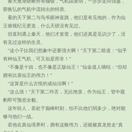
秦天逐渐斩断所有枷锁，气机由衰弱，一步步走向强盛，
那恢弘的气机中流转出的特质。
看的天下第二与鸟爷眼神直跳，他们是有见地的，作为仙
王俯视纪元更迭，什么天骄没有见过。
但直到遇上秦天，他们才发觉，他们还真是见识少了，没
有见过这样的生灵。
“这小子比我们想象中还要强大啊！”天下第二暗道：“似乎
有种仙王气机，可又似是而非！”
“不像是十凶，也不像是正版仙王！”仙金道人嘀咕：“但却
拥有比肩仙王的伟力！”
“这算是什么古怪的成仙法啊！”
“这么强！”天下第二咋舌，无比艳羡，作为仙王，管中窥
豹即可预览全貌。
这年轻人，若处于巅峰时刻，怕不比他们弱多少，绝对能
够与他们一战。
若他在真仙境界时，拥有这般伟力，还能被真龙抢走“真