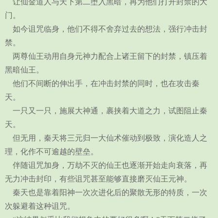
让仙金道人与天下第二堕入黑暗，再为他们打开封禁的大
门。
如今诅咒临身，他们不得不舍弃过去的想法，强行冲击封
禁。
两尊仙王动用自身元神力配合上诸王留下的封禁，镇压着
黑暗仙王。
他们不间断的伸出手，在冲击封禁的同时，也在攻击秦
天。
一只又一只，施展大神通，裹挟着大道之力，试图阻止秦
天。
但无用，秦天将三元归一大仙术催动到极致，演化造人之
理，化作不可逾越的壁垒。
伴随诅咒加身，万劫不灭的仙王也逐渐开始走向衰落，再
无力冲击封印，有些诅咒甚至能够直接磨灭仙王元神。
秦天也是靠着阳神一次次进化后的聚散无形的特质，一次
次躲避着这种诅咒。