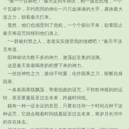
“换一个目标吧！”秦天走到牢狱区，刚一接近此地，一个
个瓦罐中，不约而同的伸出一只只血淋淋的大手，裹挟着大
道之力，朝着秦天打来。
显然，他们也感受到了危机，一个个探出手来，欲要阻止
秦天将诅咒转移到他们身上。
“一群被封禁之人，老老实实接受我的馈赠吧！”秦天平淡
无奇道。
阳神催动为数不多的神力，激荡起玄奥的涟漪。
这是秦天靠着喝兽奶积攒下来的神力。
一丝丝神性之力，拨动千吨重，化作因果之刀，斩断自身
因果。
一条条因果线飘荡，带着扭曲的诅咒，干扰乾坤规则的运
转，甚至要蔓延至过去未来，跨越时间线。
颇有一种一证永证的意思，只要在任何一个时间点种下这
种诅咒，它就会顺着时间线蔓延至过去未来，将岁月长河中
的存在抹去。