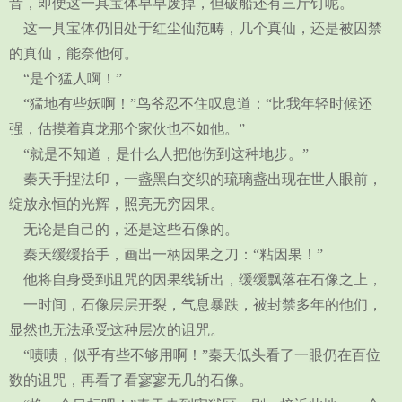
音，即便这一具宝体早早废掉，但破船还有三斤钉呢。
这一具宝体仍旧处于红尘仙范畴，几个真仙，还是被囚禁
的真仙，能奈他何。
“是个猛人啊！”
“猛地有些妖啊！”鸟爷忍不住叹息道：“比我年轻时候还
强，估摸着真龙那个家伙也不如他。”
“就是不知道，是什么人把他伤到这种地步。”
秦天手捏法印，一盏黑白交织的琉璃盏出现在世人眼前，
绽放永恒的光辉，照亮无穷因果。
无论是自己的，还是这些石像的。
秦天缓缓抬手，画出一柄因果之刀：“粘因果！”
他将自身受到诅咒的因果线斩出，缓缓飘落在石像之上，
一时间，石像层层开裂，气息暴跌，被封禁多年的他们，
显然也无法承受这种层次的诅咒。
“啧啧，似乎有些不够用啊！”秦天低头看了一眼仍在百位
数的诅咒，再看了看寥寥无几的石像。