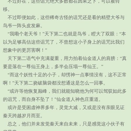
不过好在，这些诅咒绝大多数都在因果之下，可以被转
移。
不过即便如此，这些稀奇古怪的诅咒还是看的精壁大爷与
鸟爷一阵头皮发麻。
“我嘞个老天爷！”天下第二也就是鸟爷，瞪大了双眼：“本
以为足够高估这些诅咒了，不曾想这小子身上的诅咒比我们
想象中的更厉害啊！”
天下第二语气中充满凝重，用力拍着仙金道人的肩膀：“真
要是落在一尊仙王身上，多半会压塌一尊仙王。”
“而这个妖性十足的小子，却愣神一点事情没有，这不正常
啊！”天下第二挠破脑袋都没想通这是怎么一回事。
“或许等他恢复巅峰，我们就能知晓他为何可以驾驭如此多
的诅咒，而自身不坠了！”仙金道人神色庄重道。
或许是受困虚神界多年，灵觉大减，又或是没有亲眼见证
秦天跨越岁月而至。
总之，他们并未发觉秦天来自未来，只是感觉这小伙子有