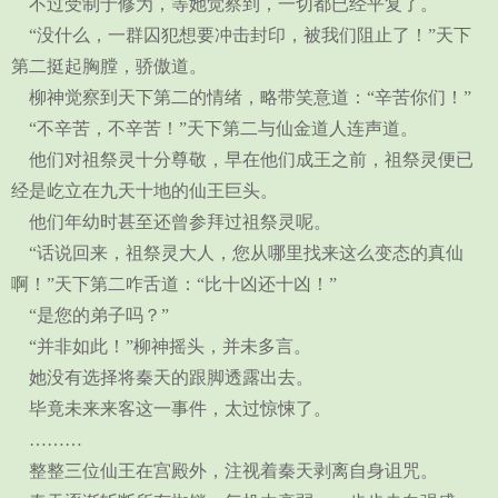
不过受制于修为，等她觉察到，一切都已经平复了。
“没什么，一群囚犯想要冲击封印，被我们阻止了！”天下
第二挺起胸膛，骄傲道。
柳神觉察到天下第二的情绪，略带笑意道：“辛苦你们！”
“不辛苦，不辛苦！”天下第二与仙金道人连声道。
他们对祖祭灵十分尊敬，早在他们成王之前，祖祭灵便已
经是屹立在九天十地的仙王巨头。
他们年幼时甚至还曾参拜过祖祭灵呢。
“话说回来，祖祭灵大人，您从哪里找来这么变态的真仙
啊！”天下第二咋舌道：“比十凶还十凶！”
“是您的弟子吗？”
“并非如此！”柳神摇头，并未多言。
她没有选择将秦天的跟脚透露出去。
毕竟未来来客这一事件，太过惊悚了。
………
整整三位仙王在宫殿外，注视着秦天剥离自身诅咒。