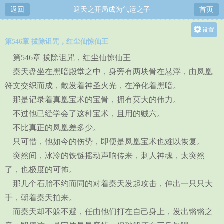
返回
遮天之开局成为气运之子
首页
设置
第546章 拔除诅咒，红尘仙惊仙王
关灯
第546章 拔除诅咒，红尘仙惊仙王
大
秦天盘坐在黑暗殿堂之中，身旁有两块骨在悬浮，由凤凰
中
符文交织而成，散发着神圣火光，在净化着黑暗。
小
那是记录着真凰宝术的宝骨，拥有莫大的伟力。
不过他已经学会了这种宝术，且用的贼六。
不比真正的凤凰差多少。
只可惜，他如今的伤势，即便是凤凰宝术也难以恢复。
突然间，冰冷的铁链摇动声响传来，刺人神魂，太突然
了，也极度的可怖。
那几个石胎不约而同的对着秦天发起攻击，伸出一只只大
手，朝着秦天拍来。
而秦天却不躲不避，任由他们打在自己身上，发出锵锵之