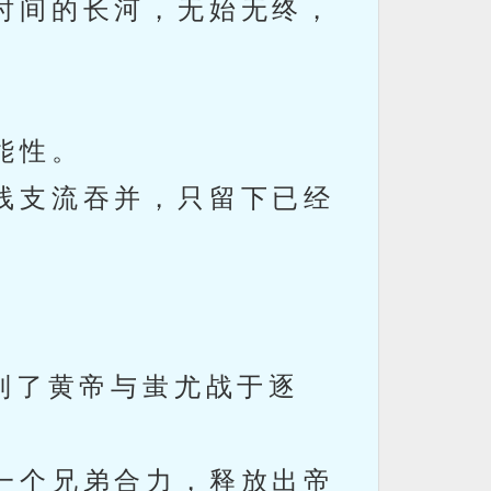
时间的长河，无始无终，
能性。
线支流吞并，只留下已经
到了黄帝与蚩尤战于逐
一个兄弟合力，释放出帝