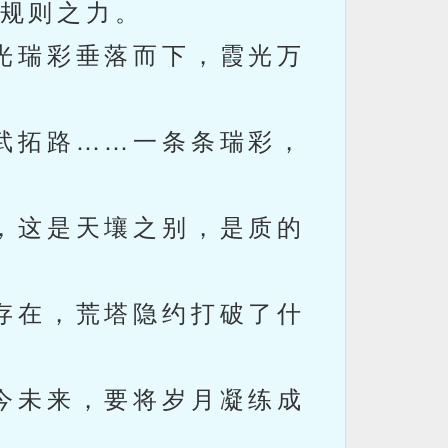
规则之力。
光瑞彩垂落而下，霞光万
武拓路……一条条瑞彩，
，这是天壤之别，是质的
存在，荒塔隐约打破了什
今未来，要将岁月凝练成