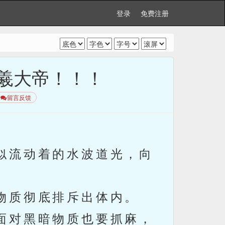
登录
免费注册
伏羲大帝！！！
留言反馈
似流动着的水波道光，向
物质彻底排斥出体内。
面对黑暗物质也要抓麻，