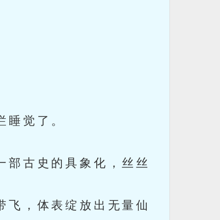
烂睡觉了。
一部古史的具象化，丝丝
带飞，体表绽放出无量仙