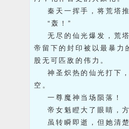
秦天一挥手，将荒塔推
“轰！”
无尽的仙光爆发，荒塔
帝留下的封印被以最暴力
股无可匹敌的伟力。
神圣炽热的仙光打下，
空。
一尊魔神当场陨落！
帝女魁瞪大了眼睛，方
虽转瞬即逝，但她清楚