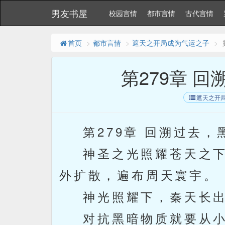
男友书屋
校园言情
都市言情
古代言情
首页
都市言情
遮天之开局成为气运之子
第279章 
遮天之开
第279章 回溯过去，
神圣之光照耀苍天之下
外扩散，遍布周天寰宇。
神光照耀下，秦天长出
对抗黑暗物质就要从小