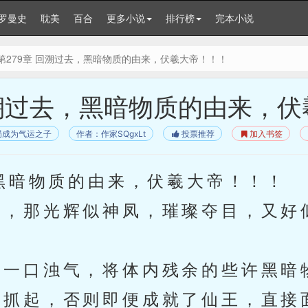
罗曼史
耽美
百合
更多小说
排行榜
完本小说
第279章 回溯过去，黑暗物质的由来，伏羲大帝！！！
回溯过去，黑暗物质的由来，
局成为气运之子
作者：作家SQgxLt
投票推荐
加入书签
黑暗物质的由来，伏羲大帝！！！
，那光辉似神凤，璀璨夺目，又好
一口浊气，将体内残余的些许黑暗
抓起，否则即便成就了仙王，直接