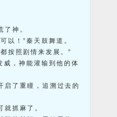
慌了神。
可以！”秦天鼓舞道。
都按照剧情来发展。”
发威，神能灌输到他的体
开启了重瞳，追溯过去的
可就抓麻了。