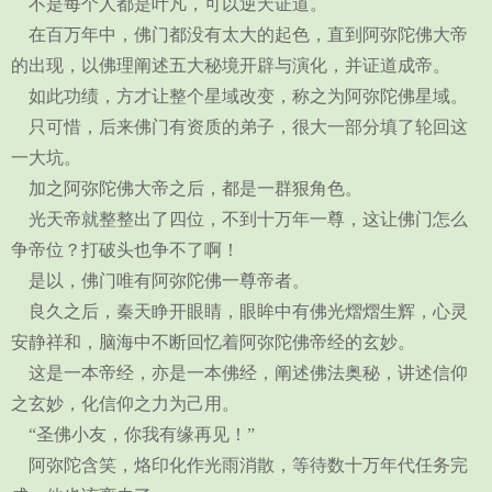
不是每个人都是叶凡，可以逆天证道。
在百万年中，佛门都没有太大的起色，直到阿弥陀佛大帝
的出现，以佛理阐述五大秘境开辟与演化，并证道成帝。
如此功绩，方才让整个星域改变，称之为阿弥陀佛星域。
只可惜，后来佛门有资质的弟子，很大一部分填了轮回这
一大坑。
加之阿弥陀佛大帝之后，都是一群狠角色。
光天帝就整整出了四位，不到十万年一尊，这让佛门怎么
争帝位？打破头也争不了啊！
是以，佛门唯有阿弥陀佛一尊帝者。
良久之后，秦天睁开眼睛，眼眸中有佛光熠熠生辉，心灵
安静祥和，脑海中不断回忆着阿弥陀佛帝经的玄妙。
这是一本帝经，亦是一本佛经，阐述佛法奥秘，讲述信仰
之玄妙，化信仰之力为己用。
“圣佛小友，你我有缘再见！”
阿弥陀含笑，烙印化作光雨消散，等待数十万年代任务完