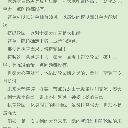
他感觉自己若是放开压制，向天地印证的话，一跃化龙九
重天一点问题都没有。
甚至可以抵达至仙台领域，以最快的速度攀升至大能层
次。
搭建轮回，这对于秦天而言是大机缘。
甚至，隐约确定下破王成帝的道路。
那便是执掌因果，铸造轮回！
按照这一条路走下去，秦天一旦真正建立轮回，破开王
境，登临准仙帝一点问题都没有。
但秦天心存疑率，他借助轮回海之灵的力量时，望穿了岁
月长河。
未来大势涛涛，在某一节点分裂出无数条时间支流，秦天
见到无数个自己，走上不同道路，神姿飞扬的自己。
执掌轮回，化身阎罗的时间线，虽然也算强大，但却不是
最强大。
例如，第一次见到的天尊未来，隐约就胜过阎罗轮回的未