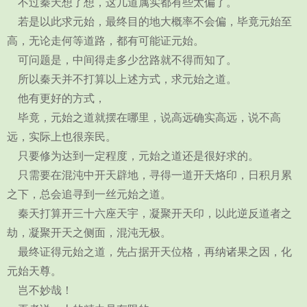
不过秦天想了想，这几道属实都有些太偏了。
若是以此求元始，最终目的地大概率不会偏，毕竟元始至
高，无论走何等道路，都有可能证元始。
可问题是，中间得走多少岔路就不得而知了。
所以秦天并不打算以上述方式，求元始之道。
他有更好的方式，
毕竟，元始之道就摆在哪里，说高远确实高远，说不高
远，实际上也很亲民。
只要修为达到一定程度，元始之道还是很好求的。
只需要在混沌中开天辟地，寻得一道开天烙印，日积月累
之下，总会追寻到一丝元始之道。
秦天打算开三十六座天宇，凝聚开天印，以此逆反道者之
劫，凝聚开天之侧面，混沌无极。
最终证得元始之道，先占据开天位格，再纳诸果之因，化
元始天尊。
岂不妙哉！