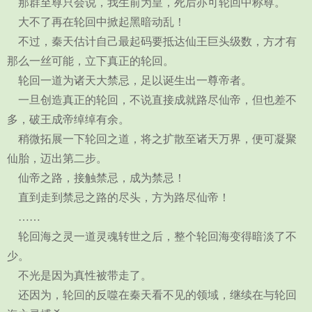
那群至尊只会说，我生前为皇，死后亦可轮回中称尊。
大不了再在轮回中掀起黑暗动乱！
不过，秦天估计自己最起码要抵达仙王巨头级数，方才有
那么一丝可能，立下真正的轮回。
轮回一道为诸天大禁忌，足以诞生出一尊帝者。
一旦创造真正的轮回，不说直接成就路尽仙帝，但也差不
多，破王成帝绰绰有余。
稍微拓展一下轮回之道，将之扩散至诸天万界，便可凝聚
仙胎，迈出第二步。
仙帝之路，接触禁忌，成为禁忌！
直到走到禁忌之路的尽头，方为路尽仙帝！
……
轮回海之灵一道灵魂转世之后，整个轮回海变得暗淡了不
少。
不光是因为真性被带走了。
还因为，轮回的反噬在秦天看不见的领域，继续在与轮回