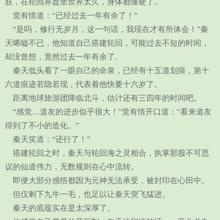
肢，在轮回界盘坐世界太久，身体都僵硬了。
觉有情道：“已经过去一年有余了！”
“是吗，修行无岁月，这一句话，我现在才有所体会！”秦
天唏嘘不已，他知道自己搭建轮回，可能过去不短的时间，
却没曾想，竟然过去一年有余了。
秦天低头看了一眼自己的命泉，已经有十五道划痕，第十
六道痕迹若隐若现，代表着他快要十六岁了。
距离地球旅游团降临北斗，估计还有三四年的时间吧。
“感觉…道友的进步似乎很大！”觉有情开口道：“看来道友
得到了不小的造化。”
秦天笑道：“还行了！”
搭建轮回之时，秦天与轮回海之灵相合，执掌那股不可思
议的仙道伟力，无数规则在心中流转。
即便大部分感悟都因为元神无法承受，被封印在心田中。
但仅剩下九牛一毛，也足以让秦天突飞猛进。
秦天的底蕴实在是太深厚了。