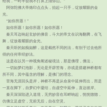
给我，一时半会我不打算上须弥山。”
阿弥陀佛大帝烙印点点头，抬起一只手，绽放耀眼的金
光。
“如你所愿！”
如你所愿！如你所愿！如你所愿！
秦天耳边响起玄妙的佛音，斗大的帝文在识海翻腾，在飞
舞，绽放着耀眼的金光。
秦天听的如痴如醉，这是截然不同的法，有别于过去他所
得的任何帝经妙法。
这是在以另一种视角阐述秘境法，那是佛理，佛法，
一切如梦幻泡影，无论是开辟苦海，亦或是搭建神桥都有
所不同，其中蕴含的理解，是佛门的理念。
苦海无涯回头是岸，神桥不再是从命泉中延伸而出，而是
一直在脚下，自梦幻中凝结，自虚空中延伸，直达彼岸。
秦天深深陷进入道境，无穷妙音在耳畔响起，恍恍惚惚，
仿佛立足虚空，无前无后，自在空灵。