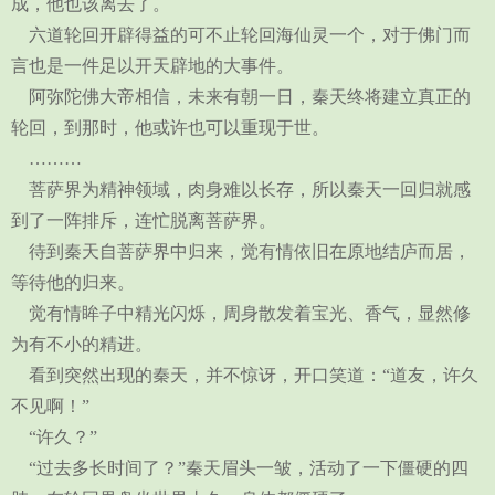
成，他也该离去了。
六道轮回开辟得益的可不止轮回海仙灵一个，对于佛门而
言也是一件足以开天辟地的大事件。
阿弥陀佛大帝相信，未来有朝一日，秦天终将建立真正的
轮回，到那时，他或许也可以重现于世。
………
菩萨界为精神领域，肉身难以长存，所以秦天一回归就感
到了一阵排斥，连忙脱离菩萨界。
待到秦天自菩萨界中归来，觉有情依旧在原地结庐而居，
等待他的归来。
觉有情眸子中精光闪烁，周身散发着宝光、香气，显然修
为有不小的精进。
看到突然出现的秦天，并不惊讶，开口笑道：“道友，许久
不见啊！”
“许久？”
“过去多长时间了？”秦天眉头一皱，活动了一下僵硬的四