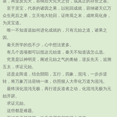
基，再逆反先天，容纳后天先天之合，成真正的存世之基。
至于灵宝，代表的诸因之果，以轮回成就，容纳诸天亿万
众生死后之果，立天地大轮回，证终焉之末，成终焉化身，
为灵宝道。
唯一不知道该如何进化成就的，只有元始之道，诸果之
因。
秦天所学的也不少，心中想法更多。
有几个选项都可以抵达元始道，秦天不知道该怎么选。
究竟是以神明灵，阐述元始之气的奥秘，逆反先天，追溯
五太，求证元始。
还是走阵道，结合阴阳，五行，四象，混沌，一步步逆
转，将万象万法容纳一体，仿照狠人大帝化万道为混沌。
最终演化混沌无极，再行逆反道者之动，化混沌无极为元
始开辟。
求证元始。
这些都是难题。