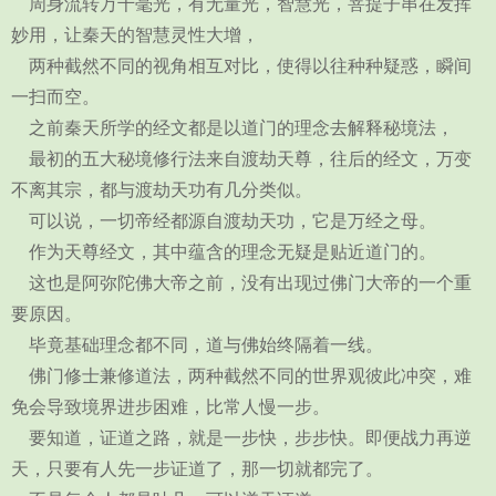
周身流转万千毫光，有无量光，智慧光，菩提子串在发挥
妙用，让秦天的智慧灵性大增，
两种截然不同的视角相互对比，使得以往种种疑惑，瞬间
一扫而空。
之前秦天所学的经文都是以道门的理念去解释秘境法，
最初的五大秘境修行法来自渡劫天尊，往后的经文，万变
不离其宗，都与渡劫天功有几分类似。
可以说，一切帝经都源自渡劫天功，它是万经之母。
作为天尊经文，其中蕴含的理念无疑是贴近道门的。
这也是阿弥陀佛大帝之前，没有出现过佛门大帝的一个重
要原因。
毕竟基础理念都不同，道与佛始终隔着一线。
佛门修士兼修道法，两种截然不同的世界观彼此冲突，难
免会导致境界进步困难，比常人慢一步。
要知道，证道之路，就是一步快，步步快。即便战力再逆
天，只要有人先一步证道了，那一切就都完了。