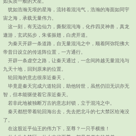
如实质一般的大星。
犹如浩瀚无垠的星海，流转着混沌气，浩瀚的海面如同宇
宙之海，承载无量伟力。
这一刻，有无边仙力，撕裂混沌海，化作四灵神兽，真龙
遨游，玄武拓步，朱雀振翅，白虎开道。
为秦天开辟一条道路，自无量混沌之中，顺着阿弥陀佛大
帝昔日设立的传送阵位置，一方通行。
开辟一条虚空之路，让秦天通过，一念间跨越无量混沌与
九天十地，回到原来的位置。
轮回海的意志很亲近秦天，
毕竟是秦天完成六道轮回，助他转世，虽然仍旧无识亦无
智，但本能驱使着它亲近秦天。
若非此地被独断万古的意志封锁，立于混沌之中。
秦天都想带着轮回海出去，先去把北斗的七大禁区给淹没
了。
在这股近乎仙王的伟力下，至尊？一只手横推！