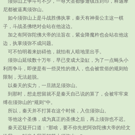
须弥山上争斗可不少，一尊大圣都惨遭镇压封印，释迦摩
尼都被逼离须弥山。
如今须弥山上是斗战胜佛执掌，秦天有神蚕公主这一棋
子，斗战圣佛绝对会站在他这边。
加之有阿弥陀佛大帝的法旨在，紫金降魔杵也会站在他这
边，执掌须弥不成问题。
可不怕明着来妨碍他，就怕有人暗地里出手。
须弥山延续数十万年，早已变成大染缸，为了一点蝇头小
利而争斗，即便是有一些灵性的僧人，也会被世俗的规则给
限制，无法超脱。
以秦天的实力，一旦踏足须弥山。
到那时，想走想留就不是秦天自己说的算了，会被牢牢束
缚在须弥山的“规则”中。
所以，秦天并不打算在这个时候，入住须弥山。
等他这个圣佛，成为真正的圣佛之后，再上须弥也不迟。
秦天迟疑开口道：“那啥，要不你先把阿弥陀佛大帝的经文