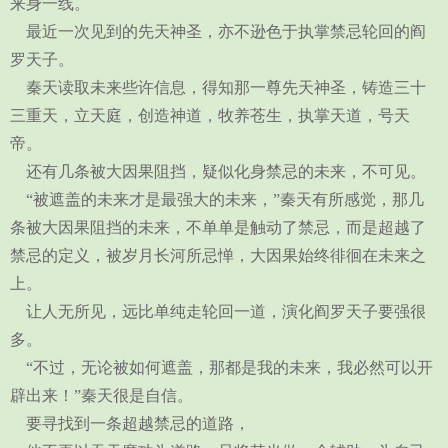
来身一线。
最近一次见到的先天神圣，亦不逊色于执掌禁忌轮回的阎
罗天子。
秦天读取未来些许信息，得知那一尊先天神圣，铸造三十
三重天，立天庭，创造神道，牧养苍生，执掌天道，号天
帝。
还有几条被大因果阻挡，疑似化身禁忌的未来，不可见。
“被遮盖的未来才是最强大的未来，”秦天有所感觉，那几
条被大因果阻挡的未来，不单单是触动了禁忌，而是超越了
禁忌的定义，被岁月长河所忌惮，大因果始终徘徊在未来之
上。
让人无所见，远比单纯走轮回一道，演化阎罗天子要强很
多。
“不过，无论被如何遮盖，那都是我的未来，我必然可以开
辟出来！”秦天很是自信。
要寻找到一条超越禁忌的道路，