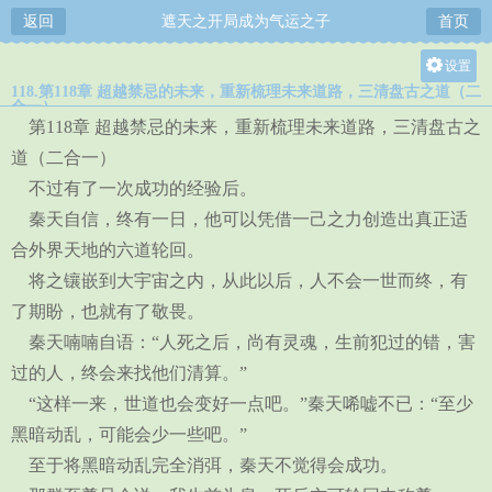
返回
遮天之开局成为气运之子
首页
设置
118.第118章 超越禁忌的未来，重新梳理未来道路，三清盘古之道（二
关灯
合一）
第118章 超越禁忌的未来，重新梳理未来道路，三清盘古之
大
道（二合一）
中
不过有了一次成功的经验后。
小
秦天自信，终有一日，他可以凭借一己之力创造出真正适
合外界天地的六道轮回。
将之镶嵌到大宇宙之内，从此以后，人不会一世而终，有
了期盼，也就有了敬畏。
秦天喃喃自语：“人死之后，尚有灵魂，生前犯过的错，害
过的人，终会来找他们清算。”
“这样一来，世道也会变好一点吧。”秦天唏嘘不已：“至少
黑暗动乱，可能会少一些吧。”
至于将黑暗动乱完全消弭，秦天不觉得会成功。