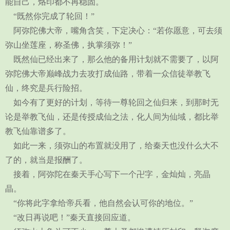
能自己，烙印都不再稳固。
“既然你完成了轮回！”
阿弥陀佛大帝，嘴角含笑，下定决心：“若你愿意，可去须
弥山坐莲座，称圣佛，执掌须弥！”
既然仙已经出来了，那么他的备用计划就不需要了，以阿
弥陀佛大帝巅峰战力去攻打成仙路，带着一众信徒举教飞
仙，终究是兵行险招。
如今有了更好的计划，等待一尊轮回之仙归来，到那时无
论是举教飞仙，还是传授成仙之法，化人间为仙域，都比举
教飞仙靠谱多了。
如此一来，须弥山的布置就没用了，给秦天也没什么大不
了的，就当是报酬了。
接着，阿弥陀在秦天手心写下一个卍字，金灿灿，亮晶
晶。
“你将此字拿给帝兵看，他自然会认可你的地位。”
“改日再说吧！”秦天直接回应道。