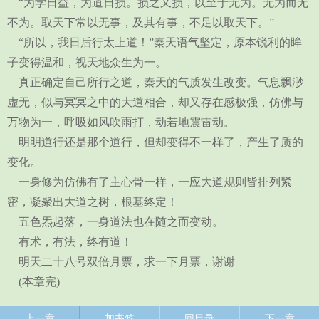
“为学日益，为道日损。损之又损，以至于无为。无为而无
不为。取天下常以无事，及其有事，不足以取天下。”
“所以，我日后行太上道！”秦天语气坚定，原本锐利的眸
子变得温和，视天地众生为一。
真正确定自己所行之道，秦天的气质发生改变。气息飘渺
虚无，似与冥冥之中的大道相合，却又存在感极强，仿佛与
万物为一，呼吸如风吹雨打，动若地震雷动。
明明道行还是那个道行，但却变得不一样了，产生了质的
变化。
一身修为仿佛有了主心骨一样，一应大道规则皆排列紧
密，凝聚出大道之树，根基终定！
五色炁起落，一身道法也在随之而变动。
有术，有法，终有道！
明天二十八号双倍月票，求一下月票，谢谢
(本章完)
上一章
加书签
回目录
下一章