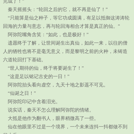
完成了！”
秦天摇摇头：“轮回之后的它，就不再是仙了！”
“只能算是仙之种子，等它功成圆满，有足以抵御这涛涛轮
回海的力量与意志，再与轮回海相合才算是真正的仙。”
阿弥陀嘴角含笑：“如此，也是极好！”
遗愿终于了解，让世间诞生出真仙，如此一来，以往的僧
人的牺牲也将不是毫无意义，而是黎明之前的火种，未铸造
六道轮回打下基础。
“世人期待的仙，终于将要诞生了！”
“这是足以铭记古史的一日！”
阿弥陀抬头看向虚空，九天十地之影遥不可见。
“仙诞之日！”
阿弥陀印记中含着泪光。
说实话，秦天不怎么理解阿弥陀的情绪。
大抵是他作为翻书人，眼界稍微高了一些。
仙在他眼里不过是一个境界，一个未来连抖一抖都做不到