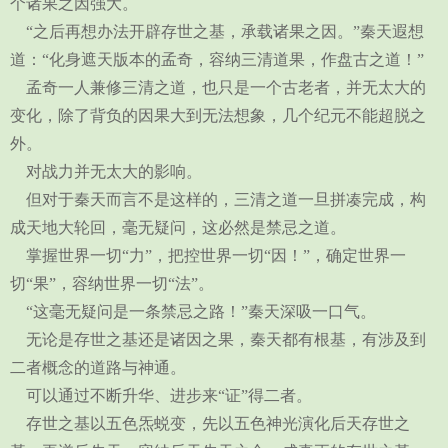
个诸果之因强大。
“之后再想办法开辟存世之基，承载诸果之因。”秦天遐想
道：“化身遮天版本的孟奇，容纳三清道果，作盘古之道！”
孟奇一人兼修三清之道，也只是一个古老者，并无太大的
变化，除了背负的因果大到无法想象，几个纪元不能超脱之
外。
对战力并无太大的影响。
但对于秦天而言不是这样的，三清之道一旦拼凑完成，构
成天地大轮回，毫无疑问，这必然是禁忌之道。
掌握世界一切“力”，把控世界一切“因！”，确定世界一
切“果”，容纳世界一切“法”。
“这毫无疑问是一条禁忌之路！”秦天深吸一口气。
无论是存世之基还是诸因之果，秦天都有根基，有涉及到
二者概念的道路与神通。
可以通过不断升华、进步来“证”得二者。
存世之基以五色炁蜕变，先以五色神光演化后天存世之