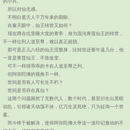
的小兵。
所以对仙无感。
不明白遮天人千万年来的期盼。
在秦天眼中，仙王转世又如何？
现在蹲在坑里睡大觉的青帝，身为混沌青莲仙王的转世，
不一样位列人道至尊，难以真正超脱。
那可是正儿八经的仙王涅槃身，比转世还要牛逼几分，他
一直是青莲仙王，不曾改变。
可不一样得乖乖的卡在人道至尊之列。
但阿弥陀佛的视角不一样。
世间是否有人可长生不朽？
世间是否存在真仙？
这两个问题困扰了无数代人，数个时代，甚至衍生出黑暗
动乱，引得诸天动荡不休，亿万生灵死绝，只为征询一个答
案。
而今终于被解决，使得阿弥陀佛大帝这一道印记激动的不