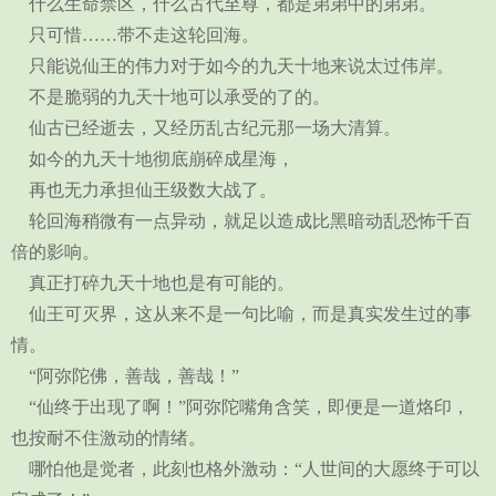
什么生命禁区，什么古代至尊，都是弟弟中的弟弟。
只可惜……带不走这轮回海。
只能说仙王的伟力对于如今的九天十地来说太过伟岸。
不是脆弱的九天十地可以承受的了的。
仙古已经逝去，又经历乱古纪元那一场大清算。
如今的九天十地彻底崩碎成星海，
再也无力承担仙王级数大战了。
轮回海稍微有一点异动，就足以造成比黑暗动乱恐怖千百
倍的影响。
真正打碎九天十地也是有可能的。
仙王可灭界，这从来不是一句比喻，而是真实发生过的事
情。
“阿弥陀佛，善哉，善哉！”
“仙终于出现了啊！”阿弥陀嘴角含笑，即便是一道烙印，
也按耐不住激动的情绪。
哪怕他是觉者，此刻也格外激动：“人世间的大愿终于可以