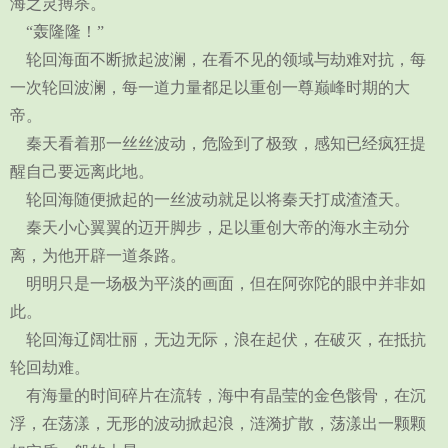
海之灵搏杀。
“轰隆隆！”
轮回海面不断掀起波澜，在看不见的领域与劫难对抗，每
一次轮回波澜，每一道力量都足以重创一尊巅峰时期的大
帝。
秦天看着那一丝丝波动，危险到了极致，感知已经疯狂提
醒自己要远离此地。
轮回海随便掀起的一丝波动就足以将秦天打成渣渣天。
秦天小心翼翼的迈开脚步，足以重创大帝的海水主动分
离，为他开辟一道条路。
明明只是一场极为平淡的画面，但在阿弥陀的眼中并非如
此。
轮回海辽阔壮丽，无边无际，浪在起伏，在破灭，在抵抗
轮回劫难。
有海量的时间碎片在流转，海中有晶莹的金色骸骨，在沉
浮，在荡漾，无形的波动掀起浪，涟漪扩散，荡漾出一颗颗