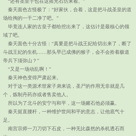
“还有圣皇子也在这摇光石坊来着。”
秦天面色古怪极了：“好家伙，合着，这是把斗战圣皇的道
场给掏的一干二净了吧。”
毕竟连人家的古皇子都给挖出来了，这估计是最核心的领
域了吧。
秦天面色十分古怪：“真要是把斗战王妃给切出来了，断了
斗战王妃的生机……那头早已成佛的猴子，会不会拎着极道
帝兵下须弥山？”
“又是一场动乱啊！”
秦天神色变得严肃起来。
对于这一类源术世家子弟来说，圣尸的作用无非就是几
个，炼制丹药亦或者售卖他人。
所以为了北斗的安宁与和平，这一场赌石他必须赢。
秦天挺直腰杆，一种维护世间和平的意志，让他底气十
足。
南宫宗师一刀刀切下石皮，一种无比森然的杀机透石而