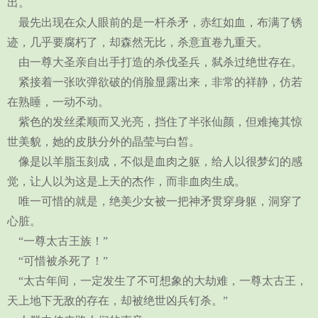
出。
最先出现在众人眼前的是一杆杀矛，赤红如血，布满了锈
迹，几乎要腐朽了，却森然无比，杀意直卷九重天。
由一尊大圣亲自出手打造的杀伐圣兵，弑杀过绝世存在。
紧接着一张吹弹欲破的俏脸显露出来，非常的祥静，仿若
在熟睡，一动不动。
紫色的发丝柔顺而又光亮，挡住了半张仙颜，但难掩其惊
世美貌，她的皮肤分外的晶莹与白皙。
像是以羊脂玉刻成，不似是血肉之躯，给人以很梦幻的感
觉，让人以为这是上天的杰作，而非血肉生成。
唯一可惜的就是，绝美少女被一把神矛贯穿身躯，洞穿了
心脏。
“一尊太古王族！”
“可惜被杀死了！”
“太古年间，一定发生了不可想象的大劫难，一尊太古王，
天上地下无敌的存在，却被绝世凶兵钉杀。”