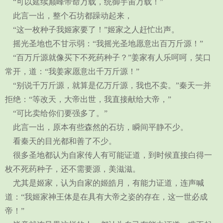
“可以延续巅峰帝命万载，统御宇宙万载！”
此言一出，整个石坊都躁动起来，
“这一枚种子我姬家要了！”姬家之人赶忙出声。
摇光圣地也不甘示弱：“我摇光圣地愿意出百万斤源！”
“百万斤源就像买下不死药种子？”姜家有人乐呵呵，笑口
常开，道：“我姜家愿意出千万斤源！”
“别说千万斤源，就算是亿万斤源，我也不卖。”秦天一并
拒绝：“等改天，大帝出世，我直接献给大帝，”
“可比卖给你们要强多了。”
此言一出，原本有些森然的石坊，瞬间平静不少。
看秦天的目光都和善了不少。
很多圣地都认为自家传人有可能证道，到时候直接白得一
枚不死药种子，还不需要源，美滋滋。
尤其是姬家，认为自家的姬皓月，有能力证道，连声喊
道：“我姬家神王体是在具有大帝之姿的存在，这一世必成
帝！”