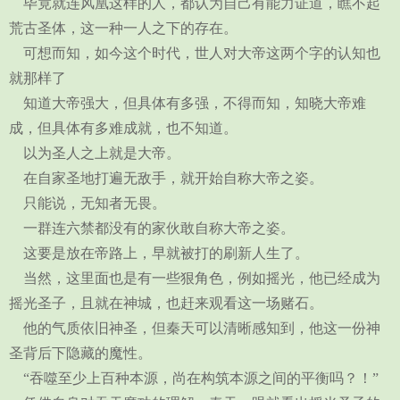
毕竟就连风凰这样的人，都认为自己有能力证道，瞧不起
荒古圣体，这一种一人之下的存在。
可想而知，如今这个时代，世人对大帝这两个字的认知也
就那样了
知道大帝强大，但具体有多强，不得而知，知晓大帝难
成，但具体有多难成就，也不知道。
以为圣人之上就是大帝。
在自家圣地打遍无敌手，就开始自称大帝之姿。
只能说，无知者无畏。
一群连六禁都没有的家伙敢自称大帝之姿。
这要是放在帝路上，早就被打的刷新人生了。
当然，这里面也是有一些狠角色，例如摇光，他已经成为
摇光圣子，且就在神城，也赶来观看这一场赌石。
他的气质依旧神圣，但秦天可以清晰感知到，他这一份神
圣背后下隐藏的魔性。
“吞噬至少上百种本源，尚在构筑本源之间的平衡吗？！”