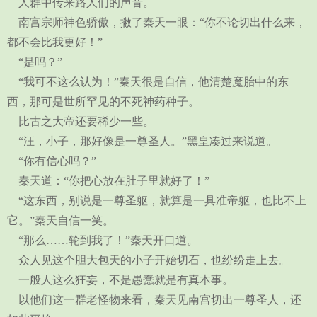
人群中传来路人们的声音。
南宫宗师神色骄傲，撇了秦天一眼：“你不论切出什么来，
都不会比我更好！”
“是吗？”
“我可不这么认为！”秦天很是自信，他清楚魔胎中的东
西，那可是世所罕见的不死神药种子。
比古之大帝还要稀少一些。
“汪，小子，那好像是一尊圣人。”黑皇凑过来说道。
“你有信心吗？”
秦天道：“你把心放在肚子里就好了！”
“这东西，别说是一尊圣躯，就算是一具准帝躯，也比不上
它。”秦天自信一笑。
“那么……轮到我了！”秦天开口道。
众人见这个胆大包天的小子开始切石，也纷纷走上去。
一般人这么狂妄，不是愚蠢就是有真本事。
以他们这一群老怪物来看，秦天见南宫切出一尊圣人，还