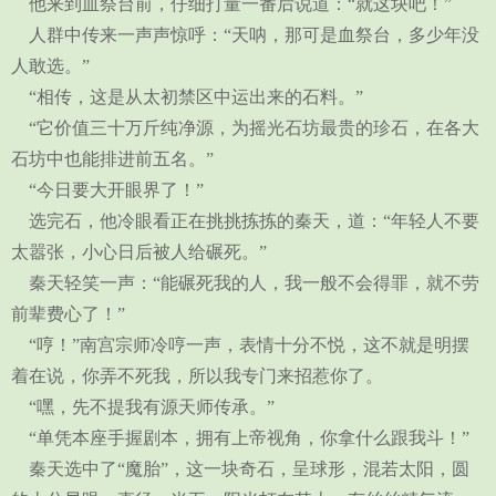
他来到血祭台前，仔细打量一番后说道：“就这块吧！”
人群中传来一声声惊呼：“天呐，那可是血祭台，多少年没
人敢选。”
“相传，这是从太初禁区中运出来的石料。”
“它价值三十万斤纯净源，为摇光石坊最贵的珍石，在各大
石坊中也能排进前五名。”
“今日要大开眼界了！”
选完石，他冷眼看正在挑挑拣拣的秦天，道：“年轻人不要
太嚣张，小心日后被人给碾死。”
秦天轻笑一声：“能碾死我的人，我一般不会得罪，就不劳
前辈费心了！”
“哼！”南宫宗师冷哼一声，表情十分不悦，这不就是明摆
着在说，你弄不死我，所以我专门来招惹你了。
“嘿，先不提我有源天师传承。”
“单凭本座手握剧本，拥有上帝视角，你拿什么跟我斗！”
秦天选中了“魔胎”，这一块奇石，呈球形，混若太阳，圆