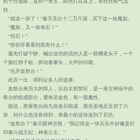
的十分显眼，直径一米五，阳光打在其上，有丝丝精气流
转，
“就这一块了！”秦天丢出十二万斤源，买下这一块魔胎。
“魔胎，又一块奇石！”
“切石！”
“快切开看看到底有什么！”
最先打破宁静、喊出这些的话的人是一群糟老头子，一个
个脸红脖子粗，挥动着拳头，大声的叫嚷。
“先开血祭台！”
此言一出，得到众多人的追捧。
血祭台来历大的惊人，出自太初禁区，是一座古神庙中的
祭台的组成部分，通体呈血色，有一股魔性。
据说，那座祭台由九块血石组成，摇光圣地足足切了六
块，却什么也没有得到，将最小的这块送到了石坊。
“血祭台？”秦天眼神古怪：“我记得这一块石头中好像是封
印着斗战王妃，神蚕公主。”