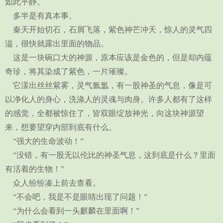
如此平静。
多半是有真本事。
秦天开始切石，石屑飞落，紫色神芒冲天，惊人的灵气四
溢，很快就露出里面的物品。
这是一块碗口大的神源，原本应该是金色的，但是却内蕴
奇珍，将其染成了紫色，一片璀璨。
它漾出丝丝紫雾，灵气氤氲，有一股神圣的气息，像是可
以净化人的身心，洗涤人的灵魂与肉身。许多人都有了这样
的感觉，全都被惊住了，皆双眼绽放神光，向这块神源望
来，想要望穿内部到底有什么。
“强大的生命波动！”
“没错，有一股无以伦比的神圣气息，这到底是什么？里面
有活着的生物！”
众人纷纷凑上前去查看。
“不会吧，我是不是眼睛出现了问题！”
“为什么会看到一头麒麟在里面啊！”