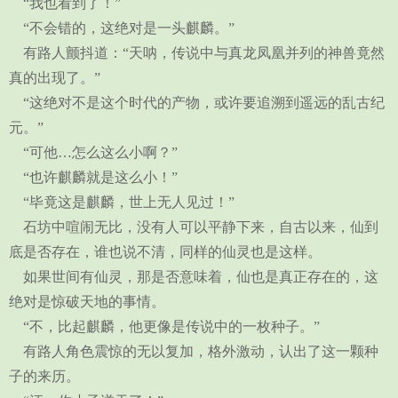
“我也看到了！”
“不会错的，这绝对是一头麒麟。”
有路人颤抖道：“天呐，传说中与真龙凤凰并列的神兽竟然
真的出现了。”
“这绝对不是这个时代的产物，或许要追溯到遥远的乱古纪
元。”
“可他…怎么这么小啊？”
“也许麒麟就是这么小！”
“毕竟这是麒麟，世上无人见过！”
石坊中喧闹无比，没有人可以平静下来，自古以来，仙到
底是否存在，谁也说不清，同样的仙灵也是这样。
如果世间有仙灵，那是否意味着，仙也是真正存在的，这
绝对是惊破天地的事情。
“不，比起麒麟，他更像是传说中的一枚种子。”
有路人角色震惊的无以复加，格外激动，认出了这一颗种
子的来历。