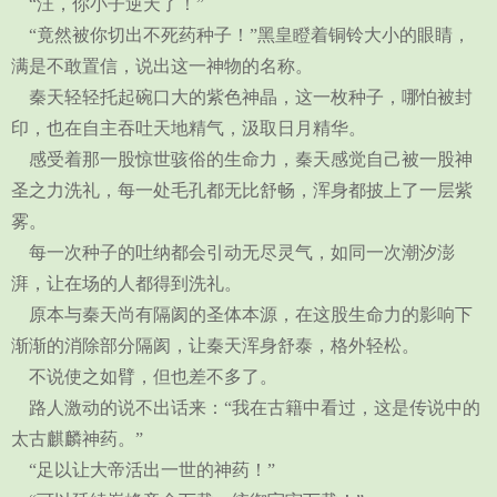
“汪，你小子逆天了！”
“竟然被你切出不死药种子！”黑皇瞪着铜铃大小的眼睛，
满是不敢置信，说出这一神物的名称。
秦天轻轻托起碗口大的紫色神晶，这一枚种子，哪怕被封
印，也在自主吞吐天地精气，汲取日月精华。
感受着那一股惊世骇俗的生命力，秦天感觉自己被一股神
圣之力洗礼，每一处毛孔都无比舒畅，浑身都披上了一层紫
雾。
每一次种子的吐纳都会引动无尽灵气，如同一次潮汐澎
湃，让在场的人都得到洗礼。
原本与秦天尚有隔阂的圣体本源，在这股生命力的影响下
渐渐的消除部分隔阂，让秦天浑身舒泰，格外轻松。
不说使之如臂，但也差不多了。
路人激动的说不出话来：“我在古籍中看过，这是传说中的
太古麒麟神药。”
“足以让大帝活出一世的神药！”