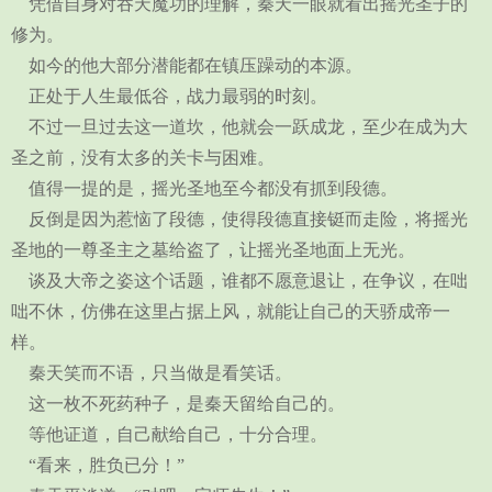
凭借自身对吞天魔功的理解，秦天一眼就看出摇光圣子的
修为。
如今的他大部分潜能都在镇压躁动的本源。
正处于人生最低谷，战力最弱的时刻。
不过一旦过去这一道坎，他就会一跃成龙，至少在成为大
圣之前，没有太多的关卡与困难。
值得一提的是，摇光圣地至今都没有抓到段德。
反倒是因为惹恼了段德，使得段德直接铤而走险，将摇光
圣地的一尊圣主之墓给盗了，让摇光圣地面上无光。
谈及大帝之姿这个话题，谁都不愿意退让，在争议，在咄
咄不休，仿佛在这里占据上风，就能让自己的天骄成帝一
样。
秦天笑而不语，只当做是看笑话。
这一枚不死药种子，是秦天留给自己的。
等他证道，自己献给自己，十分合理。
“看来，胜负已分！”