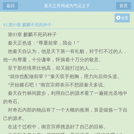
返回
遮天之开局成为气运之子
首页
设置
93.第93章 麒麟不死药种子
关灯
第93章 麒麟不死药种子
大
秦天正色道：“尊重前辈，我会！”
中
他秦天自认为，他是天下第一有礼貌，对于打不过的人，
小
他一向尊重，十分谦卑，怀揣着十万分的敬意。
至于那些境界比他高，却又能打过的人……
“就你也配做前辈？”秦天双手抱胸，用力向后仰头道。
“开始赌石吧！”南宫宗师表示不想跟秦天多说。
秦天在竹林间踱步，利用自己的源术看了一遍摇光圣地中
的奇石。
对奇石内部的物品有了一个大概的推测，算是锻炼一下自
己的源术。
在这个过程中，南宫宗师挑选好了自己的目标。