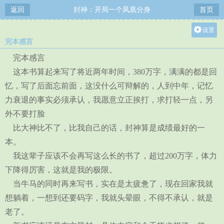
返回
封神：开局一个凤凰分身
首页
设置
完本感言
关灯
完本感言
大
这本书算起来写了将近两年时间，380万字，满满的都是回
中
忆，写了后面忘前面，这没什么可辩解的，人到中年，记忆
小
力衰退的事实必须承认，我愿意立正挨打，求打轻一点，另
外不要打脸
比大神比不了，比我自己的话，封神算是成绩最好的一
本。
我这辈子应该不会再写这么长的书了，超过200万字，体力
下降得厉害，这就是我的极限。
当牛马的同时再来写书，实在是太疲惫了，现在回家我就
想躺着，一想到还要码字，我就头晕眼，不得不承认，就是
老了。