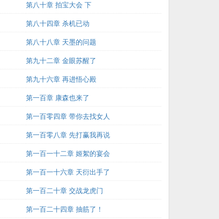
第八十章 拍宝大会 下
第八十四章 杀机已动
第八十八章 天墨的问题
第九十二章 金眼苏醒了
第九十六章 再进悟心殿
第一百章 康森也来了
第一百零四章 带你去找女人
第一百零八章 先打赢我再说
第一百一十二章 姬絮的宴会
第一百一十六章 天衍出手了
第一百二十章 交战龙虎门
第一百二十四章 抽筋了！