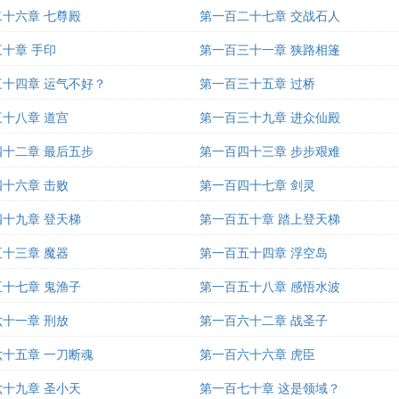
十六章 七尊殿
第一百二十七章 交战石人
十章 手印
第一百三十一章 狭路相篷
十四章 运气不好？
第一百三十五章 过桥
十八章 道宫
第一百三十九章 进众仙殿
十二章 最后五步
第一百四十三章 步步艰难
十六章 击败
第一百四十七章 剑灵
十九章 登天梯
第一百五十章 踏上登天梯
十三章 魔器
第一百五十四章 浮空岛
十七章 鬼渔子
第一百五十八章 感悟水波
十一章 刑放
第一百六十二章 战圣子
十五章 一刀断魂
第一百六十六章 虎臣
十九章 圣小天
第一百七十章 这是领域？