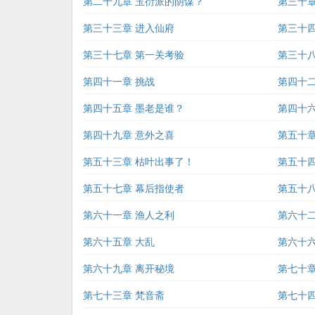
第二十九章 玉衍派的阴谋？
第三十章
第三十三章 进入仙府
第三十四
第三十七章 第一关考验
第三十八
第四十一章 挑战
第四十二
第四十五章 墨老是谁？
第四十六
第四十九章 意外之喜
第五十章
第五十三章 枯叶出事了！
第五十四
第五十七章 幕后指使者
第五十八
第六十一章 渔人之利
第六十二
第六十五章 大乱
第六十六
第六十九章 离开秘境
第七十章
第七十三章 梵音斋
第七十四