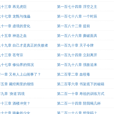
十三章 再见虎臣
第一百七十四章 浮空之主
十七章 龙甄与傀儡
第一百七十八章 一个时辰
十一章 虚境的变化
第一百八十二章 提前
十五章 神选之血
第一百八十六章 撕破面具
八十九章 自己才是真正的失败者
第一百九十章 天子令牌
十三章 苍穹宗
第一百九十四章 立刻离开
九十七章 修仙界的情况
第一百九十八章 强敌追来
零一章 又有人上山闹事了？
第二百零二章 血咬毒
零五章 藏经阁里的领悟
第二百零六章 书架底下的秘籍
九章 ‘身道’四境
第二百一十章 寿祖的训练方式
十三章 酒楼冲突？
第二百一十四章 陪我喝几杯
十七章 骑象的少女
第二百一十八章 想学吗？