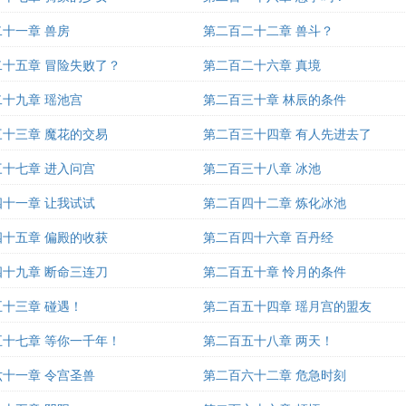
十一章 兽房
第二百二十二章 兽斗？
二十五章 冒险失败了？
第二百二十六章 真境
十九章 瑶池宫
第二百三十章 林辰的条件
十三章 魔花的交易
第二百三十四章 有人先进去了
十七章 进入问宫
第二百三十八章 冰池
十一章 让我试试
第二百四十二章 炼化冰池
十五章 偏殿的收获
第二百四十六章 百丹经
十九章 断命三连刀
第二百五十章 怜月的条件
十三章 碰遇！
第二百五十四章 瑶月宫的盟友
五十七章 等你一千年！
第二百五十八章 两天！
十一章 令宫圣兽
第二百六十二章 危急时刻