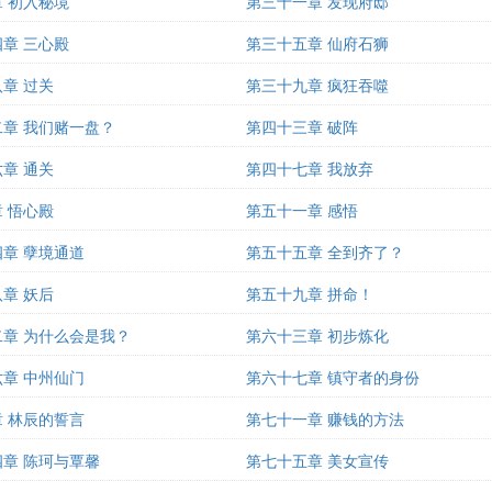
 初入秘境
第三十一章 发现府邸
章 三心殿
第三十五章 仙府石狮
章 过关
第三十九章 疯狂吞噬
章 我们赌一盘？
第四十三章 破阵
章 通关
第四十七章 我放弃
 悟心殿
第五十一章 感悟
章 孽境通道
第五十五章 全到齐了？
章 妖后
第五十九章 拼命！
章 为什么会是我？
第六十三章 初步炼化
章 中州仙门
第六十七章 镇守者的身份
 林辰的誓言
第七十一章 赚钱的方法
章 陈珂与覃馨
第七十五章 美女宣传