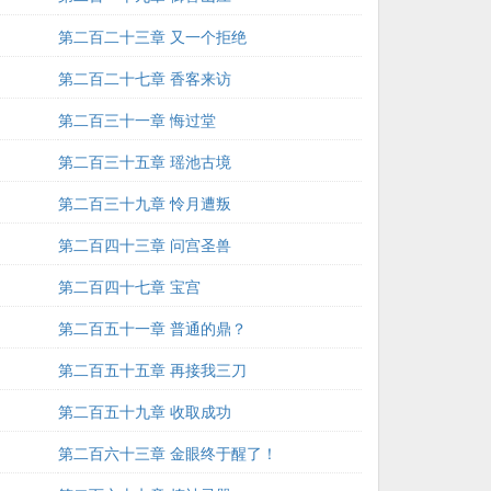
第二百二十三章 又一个拒绝
第二百二十七章 香客来访
第二百三十一章 悔过堂
第二百三十五章 瑶池古境
第二百三十九章 怜月遭叛
第二百四十三章 问宫圣兽
第二百四十七章 宝宫
第二百五十一章 普通的鼎？
第二百五十五章 再接我三刀
第二百五十九章 收取成功
第二百六十三章 金眼终于醒了！