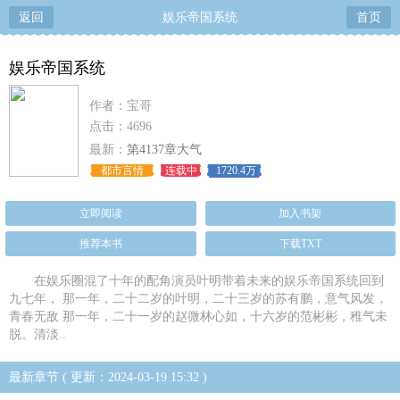
返回
娱乐帝国系统
首页
娱乐帝国系统
作者：宝哥
点击：4696
最新：
第4137章大气
都市言情
连载中
1720.4万
立即阅读
加入书架
推荐本书
下载TXT
在娱乐圈混了十年的配角演员叶明带着未来的娱乐帝国系统回到
九七年， 那一年，二十二岁的叶明，二十三岁的苏有鹏，意气风发，
青春无敌 那一年，二十一岁的赵微林心如，十六岁的范彬彬，稚气未
脱。清淡..
最新章节 ( 更新：2024-03-19 15:32 )