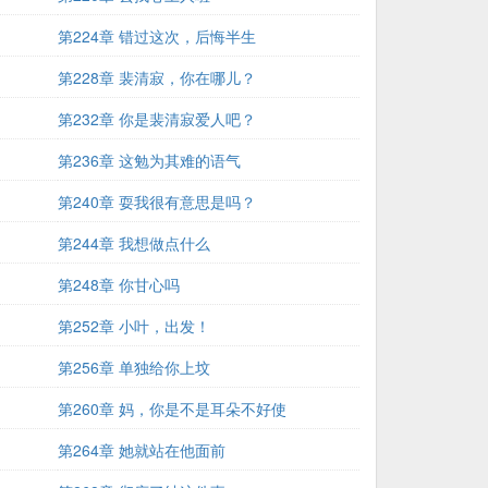
第224章 错过这次，后悔半生
第228章 裴清寂，你在哪儿？
第232章 你是裴清寂爱人吧？
第236章 这勉为其难的语气
第240章 耍我很有意思是吗？
第244章 我想做点什么
第248章 你甘心吗
第252章 小叶，出发！
第256章 单独给你上坟
第260章 妈，你是不是耳朵不好使
第264章 她就站在他面前