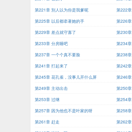
第221章 別人以为你是我爹呢
第222
第225章 以后都牵著她的手
第226
第229章 差点就守寡了
第230
第233章 分房睡吧
第234
第237章 一个个真不要脸
第238
第241章 打起来了
第242
第245章 花孔雀，没事儿开什么屏
第246
第249章 主动出击
第250
第253章 过继
第254章
第257章 因为他也不是叶家的呀
第258
第261章 赶走
第262章