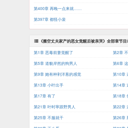
第400章 再晚一点来就……
第397章 都怪小裴
《搬空丈夫家产的恶女觉醒后被亲哭》全部章节目
第1章 恶毒前妻觉醒了
第2章 
第5章 道貌岸然的狗男人
第6章 
第9章 她有种剥洋葱的感觉
第10章
第13章 小叶出手
第14章
第17章 有了
第18章
第21章 叶时寧跟野男人
第22章
第25章 不服就干
第26章