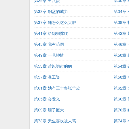
第29章 王八蛋
第30章
第33章 铜盆的威力
第34章
第37章 她怎么这么大胆
第38章
第41章 给媳妇撑腰
第42章
第45章 我有药啊
第46章
第49章 一见钟情
第50章
第53章 难以切齿的病
第54章
第57章 涨工资
第58章
第61章 她有三十多张羊皮
第62章
第65章 会发光
第66章
第69章 胆子挺大
第70章
第73章 天生喜欢被人骂
第74章