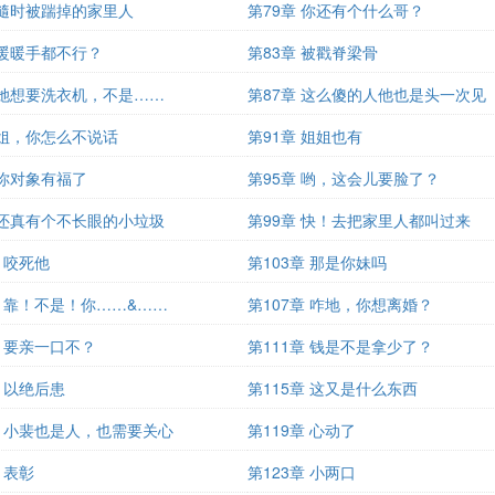
 隨时被踹掉的家里人
第79章 你还有个什么哥？
 暖暖手都不行？
第83章 被戳脊梁骨
 她想要洗衣机，不是……
第87章 这么傻的人他也是头一次见
 姐，你怎么不说话
第91章 姐姐也有
 你对象有福了
第95章 哟，这会儿要脸了？
 还真有个不长眼的小垃圾
第99章 快！去把家里人都叫过来
章 咬死他
第103章 那是你妹吗
章 靠！不是！你……&……
第107章 咋地，你想离婚？
章 要亲一口不？
第111章 钱是不是拿少了？
章 以绝后患
第115章 这又是什么东西
章 小裴也是人，也需要关心
第119章 心动了
 表彰
第123章 小两口