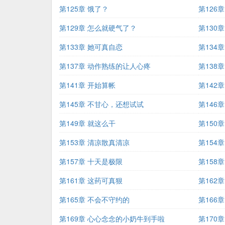
第125章 饿了？
第126
第129章 怎么就硬气了？
第130
第133章 她可真自恋
第134
第137章 动作熟练的让人心疼
第138
第141章 开始算帐
第142
第145章 不甘心，还想试试
第146
第149章 就这么干
第150
第153章 清凉散真清凉
第154
第157章 十天是极限
第158章
第161章 这药可真狠
第162
第165章 不会不守约的
第166
第169章 心心念念的小奶牛到手啦
第170章