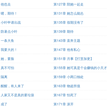
章 他也去
第127章 陪她一起走
章 嗯，期待！
第131章 她怎么能怂
章 小叶申请出战
第135章 假期没有了
章 防著点小叶
第139章 期待
章 一条大鱼
第143章 直奔主题
章 我要大的！
第147章 他有私心
章 她，要脸
第151章 月事【打赏加更】
章 真不可怕
第155章 她可真是个会赚钱的小天才
 隔离
第159章 小两口独处
章 醒醒，有人来了
第163章 物超所值
章 人家又不是真的要垃圾
第167章 怕死了
 成了
第171章 滚开