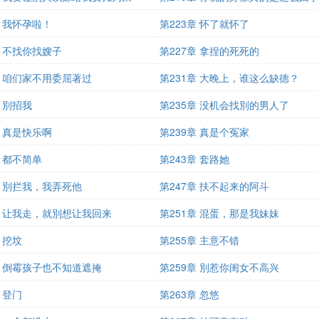
章 我怀孕啦！
第223章 怀了就怀了
章 不找你找嫂子
第227章 拿捏的死死的
章 咱们家不用委屈著过
第231章 大晚上，谁这么缺德？
章 別招我
第235章 没机会找別的男人了
章 真是快乐啊
第239章 真是个冤家
章 都不简单
第243章 套路她
章 別拦我，我弄死他
第247章 扶不起来的阿斗
章 让我走，就別想让我回来
第251章 混蛋，那是我妹妹
 挖坟
第255章 主意不错
章 倒霉孩子也不知道遮掩
第259章 別惹你闺女不高兴
 登门
第263章 忽悠