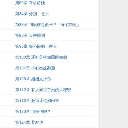
第80章 有求於她
第84章 分別，北上
第88章 到底谁是傻子？「春节加更」
第92章 天差地別
第96章 好恐怖的一家人
第100章 还好是柳如因的姑娘
第104章 小心她妹翻脸
第108章 姐姐支持你
第112章 有人知道了她的大秘密
第116章 必须让你姐回来
第120章 那是信吗？
第124章 奖励他