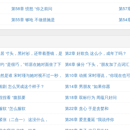
第58章 愤怒 “你之前问
第57
第55章 够呛 不做措施是
第54
邻居 寸头，黑衬衫，还带着墨镜，是
第2章 好欺负 这么小，成年了吗？
赴约 “是很巧，”邻居在她对面坐了下
第6章 缘分 “下头，”朋友加了点词汇
然然是谁 宋时瑾与她对视不过一秒，
第10章 动摇 宋时瑾说，“你现在也
 闹剧 怎么哭成这个样子？
第14章 男朋友 “如果你愿
 捏捏看 “腹肌要
第18章 双标行为 周蕴只好问
 服软 “怎么服软
第22章 贪心 于是贪婪和
 紧张（二合一） 这没什么，
第26章 爱意蔓延 “我说停你