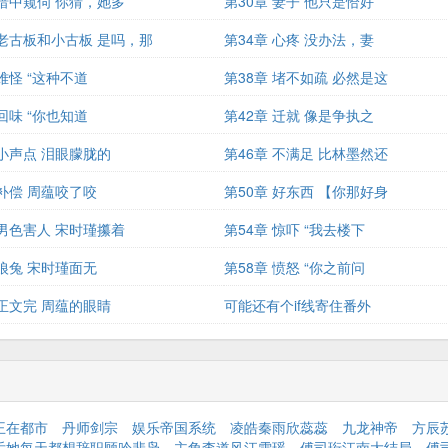
 暗中窥伺 你猜，她多
第30章 妻子 他只是恰好
 老古板和小古板 是吗，那
第34章 心疼 没办法，妻
 难怪 “这种不道
第38章 堵不如疏 必然是这
 回味 “你也知道
第42章 迁就 像是争执之
 小声点 泪眼朦胧的
第46章 不满足 比林墨然还
 补偿 周蕴咬了咬
第50章 好东西 【你那好身
 男色害人 宋时瑾攥着
第54章 惊吓 “我去楼下
 狼兔 宋时瑾面无
第58章 愤怒 “你之前问
 正文完 周蕴的眼睛
可能还有个if线寄住番外
王在都市
丹师剑宗
娱乐帝国系统
凌皓秦雨欣蕊蕊
九龙神帝
方辰
后她每天都想辞职顾吟裴枭
主角李道风江雪瑶
傅司珩江南大结局
傅