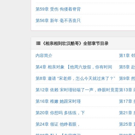
第59章 受伤 佝偻着脊背
第56章 新年 毫不吝啬只
《相亲相到壮汉酷哥》全部章节目录
内容简介
第1章 
第4章 相亲对象 【他周六放假，你有时间
周
第5章 
吗？
第8章 邀请 “宋老师，怎么今天就过来了？”
第9章 
第12章 依赖 宋时瑾轻喘了一声，睁眼时竟需
探
第13章
第16章 稚嫩 她跟宋时瑾
第17章
第20章 你想吗 多练练，下
第21章
第24章 领证 他睁着眼，
第25章