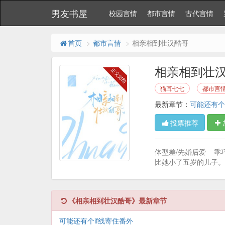
男友书屋
校园言情
都市言情
古代言情
首页
都市言情
相亲相到壮汉酷哥
相亲相到壮
猫耳七七
都市言
最新章节：
可能还有个
投票推荐
体型差/先婚后爱 乖
比她小了五岁的儿子。 
《相亲相到壮汉酷哥》最新章节
可能还有个if线寄住番外