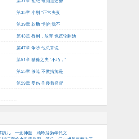
第31章 拒绝 谁知道还会
第35章 小别 “正常夫妻
第39章 软肋 “别的我不
第43章 得到，放弃 也该轮到她
第47章 争吵 他总算说
第51章 糟糠之夫 “不巧，”
第55章 够呛 不做措施是
第59章 受伤 佝偻着脊背
苏婉儿
一念神魔
顾吟裴枭年代文
司珩江南的小说笔趣阁
傅总，江小姐另寻新欢了