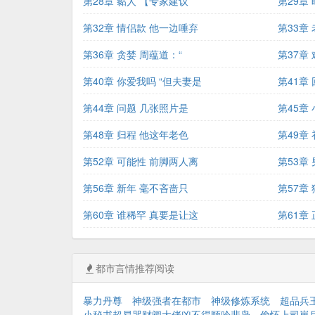
第28章 黏人 【专家建议
第29章
第32章 情侣款 他一边唾弃
第33章
第36章 贪婪 周蕴道：“
第37章
第40章 你爱我吗 “但夫妻是
第41章
第44章 问题 几张照片是
第45章
第48章 归程 他这年老色
第49章
第52章 可能性 前脚两人离
第53章
第56章 新年 毫不吝啬只
第57章
第60章 谁稀罕 真要是让这
第61章
都市言情推荐阅读
暴力丹尊
神级强者在都市
神级修炼系统
超品兵
小秘书超易哭财阀大佬凶不得顾吟裴枭
偷怀上司崽