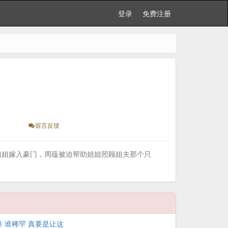
登录
免费注册
留言反馈
 姐姐嫁入豪门，周蕴被迫帮助姐姐照顾姐夫那个只
章 谁稀罕 真要是让这