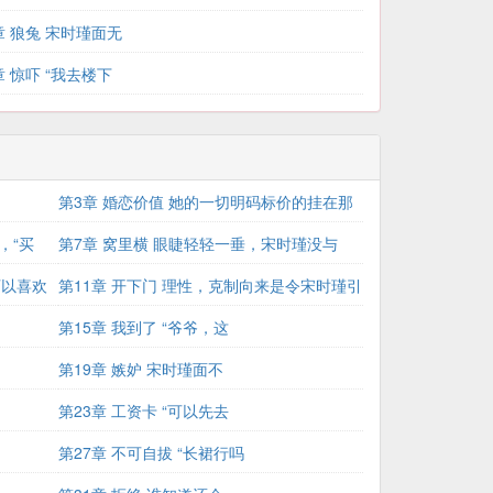
章 狼兔 宋时瑾面无
章 惊吓 “我去楼下
第3章 婚恋价值 她的一切明码标价的挂在那
，“买
些
第7章 窝里横 眼睫轻轻一垂，宋时瑾没与
可以喜欢
她…
第11章 开下门 理性，克制向来是令宋时瑾引
第15章 我到了 “爷爷，这
第19章 嫉妒 宋时瑾面不
第23章 工资卡 “可以先去
第27章 不可自拔 “长裙行吗