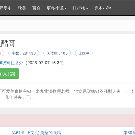
罗曼史
耽美
百合
更多小说
排行榜
完本小说
汉酷哥
情
字数：281430
阅读数：105
连载中
if线寄住番外
（2026-07-07 16:32）
加入书架
巧可爱美食博主vs一米九壮汉物理老师 治愈系甜妹vs闷骚型人夫 -
几年过去，干...
第61章 正文完 周蕴的眼睛
第60