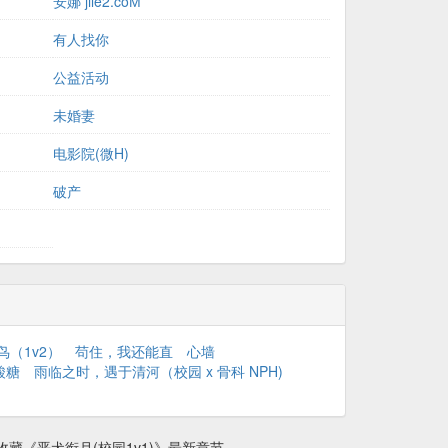
安娜 jilē2.cōМ
有人找你
公益活动
未婚妻
电影院(微H)
破产
鸟（1v2）
苟住，我还能直
心墙
酸糖
雨临之时，遇于清河（校园 x 骨科 NPH)
藏《恶犬衔月(校园1v1)》最新章节。