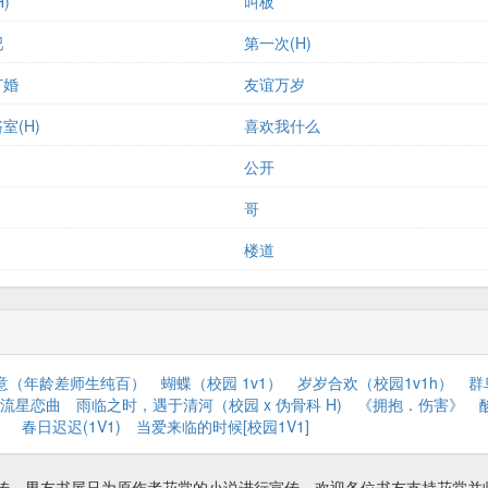
)
叫板
吧
第一次(H)
订婚
友谊万岁
室(H)
喜欢我什么
公开
哥
楼道
意（年龄差师生纯百）
蝴蝶（校园 1v1）
岁岁合欢（校园1v1h）
群
流星恋曲
雨临之时，遇于清河（校园 x 伪骨科 H)
《拥抱．伤害》
）
春日迟迟(1V1)
当爱来临的时候[校园1V1]
上传，男友书屋只为原作者花棠的小说进行宣传。欢迎各位书友支持花棠并收