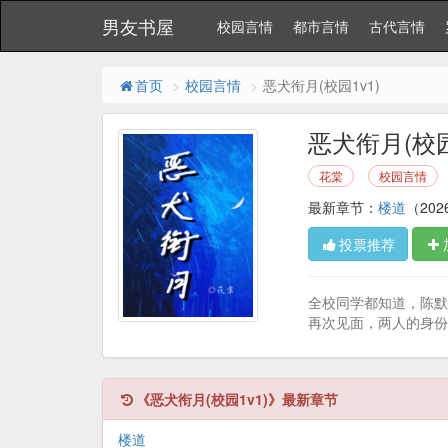
男友书屋
校园言情
都市言情
古代言情
首页
校园言情
恶犬衔月(校园1v1)
恶犬衔月(校园
花棠
校园言情
最新章节：
楼道
（2026
投票推荐
全校同学都知道，陈默
再次见面，两人的身份..
《恶犬衔月(校园1v1)》最新章节
楼道