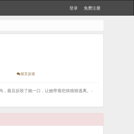
登录
免费注册
留言反馈
狗，最后反咬了她一口，让她带着疤痕狼狈逃离。-