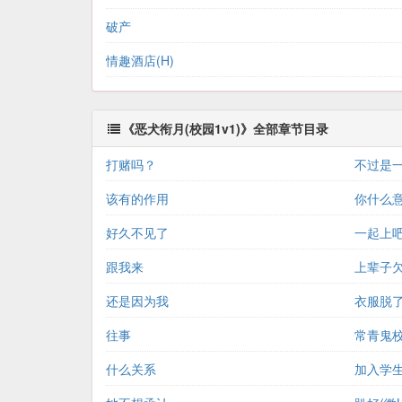
破产
情趣酒店(H)
《恶犬衔月(校园1v1)》全部章节目录
打赌吗？
不过是
该有的作用
你什么
好久不见了
一起上
跟我来
上辈子
还是因为我
衣服脱
往事
常青鬼
什么关系
加入学