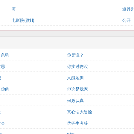
哥
道具(H
电影院(微H)
公开
一条狗
你是谁？
意思
你接过吻没
吧
只能她训
欠你的
但这是我家
了
何必认真
校
真心话大冒险
生会
优等生考核