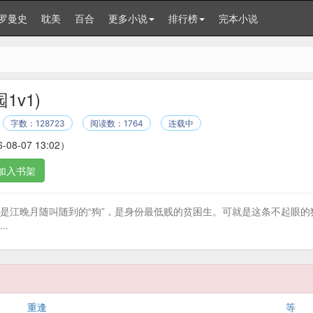
罗曼史
耽美
百合
更多小说
排行榜
完本小说
1v1)
字数：128723
阅读数：1764
连载中
-08-07 13:02）
加入书架
是江晚月随叫随到的“狗”，是身份最低贱的贫困生。可就是这条不起眼的
.
重逢
等