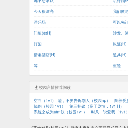
她不想承认
趴好(微H
今天很漂亮
我们做
游乐场
可以先
门板(微H)
沙发、浴
打架
帐篷(H)
情趣酒店(H)
道具(H)
等
重逢
校园言情推荐阅读
空白（1v1)
嘘，不要告诉别人（校园np）
圈养爱
烧伤（校园 1v1）
第三把锁（高干剧情，1v1 H）
系统之成为atm奴（校园1v1）
时风
说爱我（1v1
《恶犬衔月(校园1v1)》所有内容均来自互联网或网友