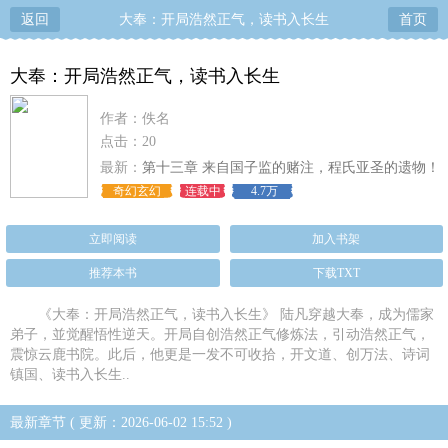
返回
大奉：开局浩然正气，读书入长生
首页
大奉：开局浩然正气，读书入长生
作者：佚名
点击：20
最新：
第十三章 来自国子监的赌注，程氏亚圣的遗物！
（二）
奇幻玄幻
连载中
4.7万
立即阅读
加入书架
推荐本书
下载TXT
《大奉：开局浩然正气，读书入长生》 陆凡穿越大奉，成为儒家
弟子，並觉醒悟性逆天。开局自创浩然正气修炼法，引动浩然正气，
震惊云鹿书院。此后，他更是一发不可收拾，开文道、创万法、诗词
镇国、读书入长生..
最新章节 ( 更新：2026-06-02 15:52 )