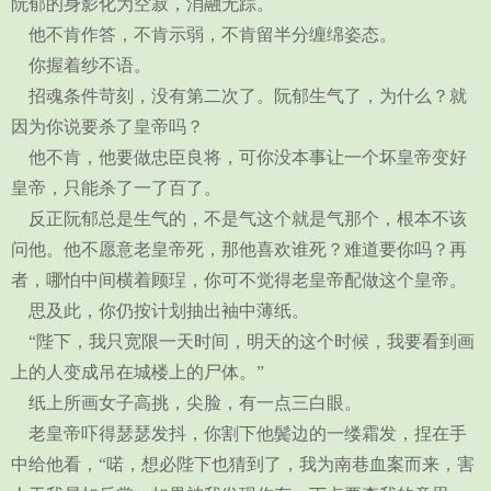
阮郁的身影化为空寂，消融无踪。
他不肯作答，不肯示弱，不肯留半分缠绵姿态。
你握着纱不语。
招魂条件苛刻，没有第二次了。阮郁生气了，为什么？就
因为你说要杀了皇帝吗？
他不肯，他要做忠臣良将，可你没本事让一个坏皇帝变好
皇帝，只能杀了一了百了。
反正阮郁总是生气的，不是气这个就是气那个，根本不该
问他。他不愿意老皇帝死，那他喜欢谁死？难道要你吗？再
者，哪怕中间横着顾珵，你可不觉得老皇帝配做这个皇帝。
思及此，你仍按计划抽出袖中薄纸。
“陛下，我只宽限一天时间，明天的这个时候，我要看到画
上的人变成吊在城楼上的尸体。”
纸上所画女子高挑，尖脸，有一点三白眼。
老皇帝吓得瑟瑟发抖，你割下他鬓边的一缕霜发，捏在手
中给他看，“喏，想必陛下也猜到了，我为南巷血案而来，害