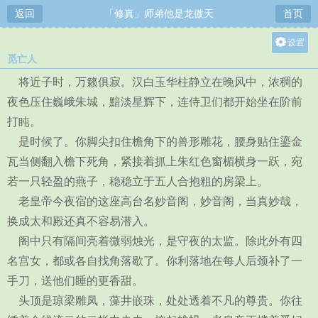
返回
「修真」师弟他是龙傲天
首页
设置
觅亡人
关灯
将近子时，万籁俱寂。汉白玉华柱静立在晚风中，浓稠的
大
夜色压住巍峨朱城，黯淡星辉下，连侍卫们都开始坐在阶前
中
打盹。
小
是时候了。你脚尖扣住檐角下的兽形雕花，腰身贴住鎏金
瓦当侧翻入檐下死角，紧接着抓上朱红色窗楣横身一跃，宛
若一只轻盈的燕子，稳稳立于五人合抱粗的房梁上。
老皇帝今夜宿的这座高台名妙音阁，妙音阁，当真妙哉，
换成太和殿还真不容易潜入。
阁中只有隔间亮着微弱烛光，是守夜的太监。除此外有四
名宫女，都或各自找角落歇了。你利落地在每人后颈补了一
手刀，送他们睡的更香甜。
头顶是琼梁雕凤，藻井嵌珠，处处透着不凡的尊贵。你往