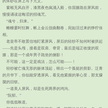
的朱砂在屏上写下咒文。
窗柩无风自开，漆黑夜色疯涌入殿，你屈膝跪在屏风前，
慢慢诵读这晦涩的招魂咒。
“魂兮，归来。”
帷幔霎时狂舞，帐上金云扭曲翻卷，宛如活过来的狰狞伥
相。
老皇帝不敢置信地盯紧屏风，屏后的轻纱不知何时被拱起
——先是头颅，接着是双肩、脊背，最后是端正收拢的双
膝，那是一个成年男子跪坐的侧影！
不可能，这一定是戏法，怎么可能——！
轻纱被亡魂无形的躯体顶起，映出一个孤挺的剪影。泛青
的月华下，你似能穿透屏风，看见他紧握的掌心里，那支朦
胧的旧钗。
一道美人屏风，却是生死两界的鸿沟。
“阮郁。”
你低低唤道。