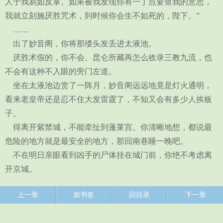
人于我易如反掌。如果被我发现你有一丁点要查我的意思，
我就立刻施厌胜咒术，到时候你会生不如死的，陛下。”
……
出了妙音阁，你将那缕头发丢进太液池。
厌胜术假的，你不会。昆仑所藏再怎么收录三教九流，也
不会有这种不入眼的旁门左道。
坐在太液池边赏了一阵月，妙音阁远远地竟是灯火通明，
看来老皇帝还是忍不住大发雷霆了，不知又会有多少人挨板
子。
得离开紫禁城，不能牵扯到蓬莱宫。你清晰地想，都说最
危险的地方就是最安全的地方，那回南巷睡一晚吧。
不在明日亲眼看到凶手的尸体挂在城门前，你绝不考虑离
开京城。
上一章
加书签
回目录
下一章