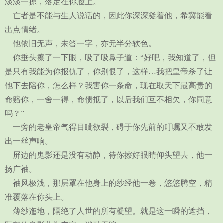
淡淡一掠，落定在你脸上。
亡者是不能与生人说话的，因此你深深凝着他，希冀能看
出点情绪。
他依旧无声，未答一字，亦无半分软色。
你垂头擦了一下眼，吸了吸鼻子道：“好吧，我知道了，但
是只有我能为你报仇了，你别恨了，这样…我把皇帝杀了让
他下去陪你，怎么样？我害你一条命，现在取天下最高贵的
命赔你，一舍一得，命债抵了，以后我们互不相欠，你同意
吗？”
一旁的老皇帝气得目眦欲裂，碍于你先前的叮嘱又不敢发
出一丝声响。
屏边的鬼影还是没有动静，待你擦好眼睛仰头望去，他一
扬广袖。
袖风极浅，那层罩在他身上的纱经他一卷，悠悠腾空，精
准覆落在你头上。
薄纱迤地，隔绝了人世的所有凝望。就是这一瞬的遮挡，