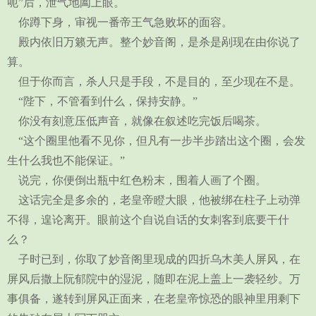
呃”后，泄气地阖上眼。
你蹲下身，审视一番帝王气急败坏的面容。
殿内依旧万籁无声。整个妙音阁，是杀是剐现在由你说了
算。
但于你而言，杀人只是手段，不是目的，至少现在不是。
“陛下，不管看到什么，保持安静。”
你没有刻意压低声音，就像在叙述吃完饭后喝茶。
“这个圈里他看不见你，但凡有一步半步踏出这个圈，会发
生什么我也不能保证。”
说完，你便倒出瓶中红色粉末，围着人画了个圈。
这话完全是多余的，老皇帝瞪大眼，他被绑在柱子上动弹
不得，遑论离开。眼前这个自说自话的女刺客到底要干什
么？
子时已到，你取了妙音阁里现成的四折乌木美人屏风，在
屏风后撒上阮郁院中的湿泥，随即在泥上盖上一袭轻纱。万
事俱备，遂转到屏风正面来，在老皇帝惊恐的眼神里用剩下