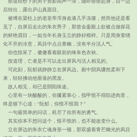
那道轻纱下的男子剪影闻声一滞，随即徐徐起身，自一边
后转出，露出庐山真面目。
被缚在梁柱上的老皇帝浑身血液几乎冻僵，然而他还是看
见了，自屏后走出的朱衣男子，那曾金銮殿上欲被点做探花
的鲜艳眉目，一如当年长身玉立的静好模样。只是周身萦绕
化不开的冷意，凤目中点点青幽，没有半分活人气。
你也惊呆了，傻傻看着眼前的绛朱色衣袂。
按道理，亡者是不可以走出屏风与活人相见的。
可此刻，阮郁就静静立在屏风边。殿中阴风骤然柔和下
来，轻轻拂动他垂落的黑发。
故人相见，却已是阴阳殊途。
心里有一块酸酸的，你攥紧掌心，指甲恨不得陷进肉里，
终是狠下心道：“阮郁，你恨不恨我？”
一句最简单的问话，耗尽了你所有的勇气。
其实你本不想问这个，恨不恨的，也不能改变什么。
立在屏边的朱衣亡魂身形一顿，那双盛着青芒幽光的凤目