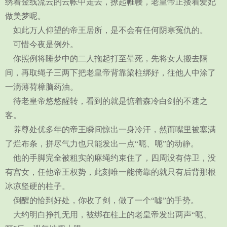
绣着金线流云的云帐中走去，撩起帷幔，老皇帝正搂着爱妃
做美梦呢。
如此万人仰望的帝王居所，是不会有任何阴寒冤仇的。
可惜今夜是例外。
你照例将睡梦中的二人拖起打至晕死，先将女人搬去隔
间，再取绳子三两下把老皇帝背靠梁柱绑好，往他人中涂了
一滴薄荷樟脑药油。
待老皇帝悠悠醒转，看到的就是惦着森冷白剑的不速之
客。
养尊处优多年的帝王瞬间惊出一身冷汗，然而嘴里被塞满
了烂布条，拼尽气力也只能发出一点“呃、呃”的动静。
他的手脚完全被粗实的麻绳约束住了，四周没有侍卫，没
有宫女，任他帝王权势，此刻唯一能倚靠的就只有后背那根
冰凉坚硬的柱子。
倒醒的恰到好处，你收了剑，做了一个“嘘”的手势。
大约明白挣扎无用，被绑在柱上的老皇帝发出两声“呃、