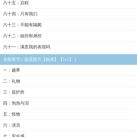
六十五：启程
六十四：只有我们
六十三：不能有隔阂
六十二：姐控和弟控
六十一：满意我的表现吗
全部章节 ( 温涩甜月【姐弟】【1v1】 )
一：越界
二：礼物
三：庇护所
四：泡泡与泪
五：怪物
六：演员
七：安全感