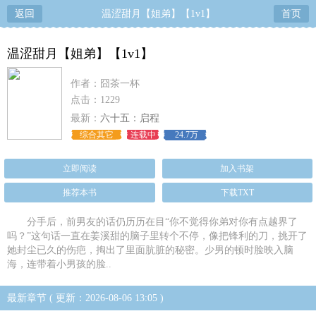
返回
温涩甜月【姐弟】【1v1】
首页
温涩甜月【姐弟】【1v1】
作者：囧茶一杯
点击：1229
最新：
六十五：启程
综合其它
连载中
24.7万
立即阅读
加入书架
推荐本书
下载TXT
分手后，前男友的话仍历历在目“你不觉得你弟对你有点越界了
吗？”这句话一直在姜溪甜的脑子里转个不停，像把锋利的刀，挑开了
她封尘已久的伤疤，掏出了里面肮脏的秘密。少男的顿时脸映入脑
海，连带着小男孩的脸..
最新章节 ( 更新：2026-08-06 13:05 )