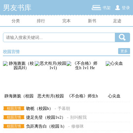
男友书库
书架
登录
分类
排行
完本
新书
足迹
更多
校园言情
静海旖旎（校园
恶犬衔月(校园
《不合格》师生h
心尖血
高H）
1v1)
1v1 He
校园言情
吻栀（校园h）
-
予暮朝
校园言情
捷足先登（校园1v2）
-
别叫醒我
校园言情
负距离告白（校园 h）
-
修修咪