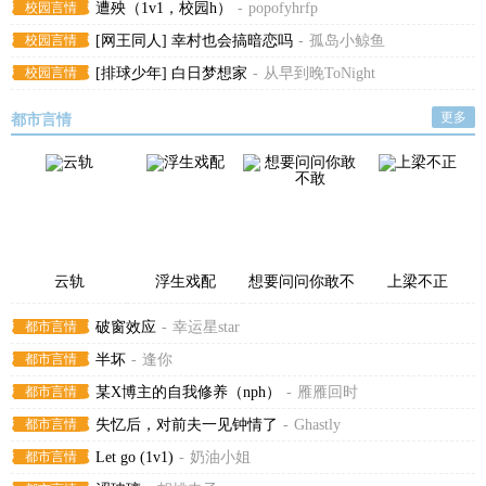
校园言情
遭殃（1v1，校园h）
-
popofyhrfp
校园言情
[网王同人] 幸村也会搞暗恋吗
-
孤岛小鲸鱼
校园言情
[排球少年] 白日梦想家
-
从早到晚ToNight
更多
都市言情
云轨
浮生戏配
想要问问你敢不
上梁不正
敢
都市言情
破窗效应
-
幸运星star
都市言情
半坏
-
逢你
都市言情
某X博主的自我修养（nph）
-
雁雁回时
都市言情
失忆后，对前夫一见钟情了
-
Ghastly
都市言情
Let go (1v1)
-
奶油小姐