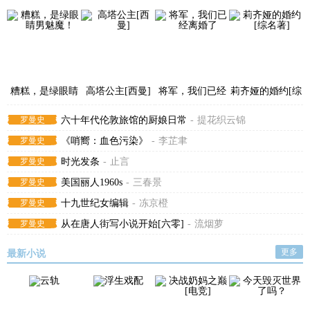
糟糕，是绿眼睛
高塔公主[西曼]
将军，我们已经
莉齐娅的婚约[综
男魅魔！
离婚了
名著]
罗曼史
六十年代伦敦旅馆的厨娘日常
-
提花织云锦
罗曼史
《哨嚮：血色污染》
-
李芷聿
罗曼史
时光发条
-
止言
罗曼史
美国丽人1960s
-
三春景
罗曼史
十九世纪女编辑
-
冻京橙
罗曼史
从在唐人街写小说开始[六零]
-
流烟萝
更多
最新小说