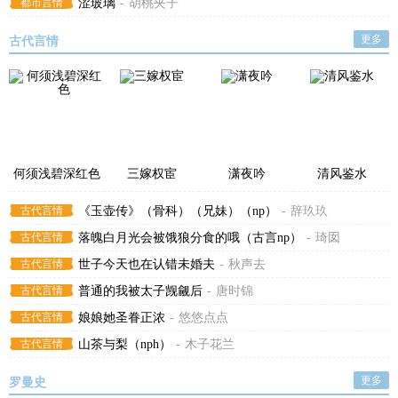
都市言情
涩玻璃
-
胡桃夹子
更多
古代言情
何须浅碧深红色
三嫁权宦
潇夜吟
清风鉴水
古代言情
《玉壶传》（骨科）（兄妹）（np）
-
辞玖玖
古代言情
落魄白月光会被饿狼分食的哦（古言np）
-
琦囡
古代言情
世子今天也在认错未婚夫
-
秋声去
古代言情
普通的我被太子觊觎后
-
唐时锦
古代言情
娘娘她圣眷正浓
-
悠悠点点
古代言情
山茶与梨（nph）
-
木子花兰
更多
罗曼史